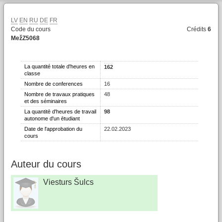
LV
EN
RU
DE
FR
Code du cours
Crédits
6
MežZ5068
La quantité totale d'heures en
162
classe
Nombre de conferences
16
Nombre de travaux pratiques
48
et des séminaires
La quantitē d'heures de travail
98
autonome d'un ētudiant
Date de l'approbation du
22.02.2023
cours
Auteur du cours
Viesturs Šulcs