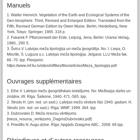
Manuels
1. Walter Heinrich. Vegetation of the Earth and Ecological Systems of the
Geo-biosphere. Third, Revised and Enlarged Edition. Translated from the
Fifth, Revised German Edition by Owen Muise. Berlin, Heidelberg, New
York, Tokyo: Springer, 1985. 318 p.
2. Fukarek F. Pflanzenwelt der Erde. Leipzig, Jena, Berlin: Urania Verlag,.
1980., 290 S.
3. Šulcs V. Latvijas meža tipoloģija un meža ģeogrāfija. No: I. Liepa, O.
Miezīte, S. Luguza u.c. Latvijas meža tipoloģija. Jelgava: LLU Meža fak.
66.-70. lpp. Pieejams:
https://www.mf.llu.lv/sites/mf/files/files/articles/Meza_tipologija.pdf
Ouvrages supplémentaires
1. Eihe V. Latvijas mežu ģeogrāfiskais iedalījums. No: Mežkopja darbs un
zinātne, I/II. Rīga: Šalkone, 1940. 471.-565. lpp.
2. Strods H. (zin. red. un sast.). Latvijas mežu vēsture līdz 1940. gadam. H.
Strods (zin. red. un sast.). Rīga: WWF, 1999. 364. lpp.
3. Dubrovskis D. Meža resursu vērtējums.
[meza_resursu_vertejums_DagnisDubrovskis.pdf]
4. Priedītis N. Augu dzīve. Rīga: Apgāds Zvaigzne ABC,. 2008. 68 lpp.