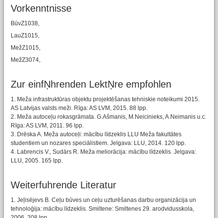
Vorkenntnisse
BūvZ1038,
LauZ1015,
MežZ1015,
MežZ3074,
Zur einfŅhrenden LektŅre empfohlen
1. Meža infrastruktūras objektu projektēšanas tehniskie noteikumi 2015.
AS Latvijas valsts meži. Rīga: AS LVM, 2015. 88 lpp.
2. Meža autoceļu rokasgrāmata. G.Ašmanis, M.Neicinieks, A.Neimanis u.c.
Rīga: AS LVM, 2011. 96 lpp.
3. Drēska A. Meža autoceļi: mācību līdzeklis LLU Meža fakultātes
studentiem un nozares speciālistiem. Jelgava: LLU, 2014. 120 lpp.
4. Labrencis V., Sudārs R. Meža meliorācija: mācību līdzeklis. Jelgava:
LLU, 2005. 165 lpp.
Weiterfuhrende Literatur
1. Jeļisējevs B. Ceļu būves un ceļu uzturēšanas darbu organizācija un
tehnoloģija: mācību līdzeklis. Smiltene: Smiltenes 29. arodvidusskola,
2006. 208 lpp.