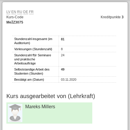
LV
EN
RU
DE
FR
Kurs-Code
Kreditpunkte
3
MežZ3075
Stundenzahl insgesamt (im
81
Auditorium)
Vorlesungen (Stundenzahl)
8
Stundenzahl fŅr Seminare
24
und praktische
Arbeitsaufträge
Selbststandige Arbeit des
49
Studenten (Stunden)
Bestätigt am (Datum)
03.11.2020
Kurs ausgearbeitet von (Lehrkraft)
Mareks Millers