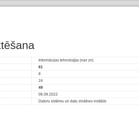
ektēšana
Informācijas tehnoloģija (nav zn)
81
8
24
49
06.09.2022
Datoru sistēmu un datu zinātnes institūts