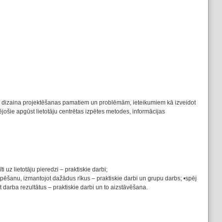
ntrēta dizaina projektēšanas pamatiem un problēmām, ieteikumiem kā izveidot
ējošie apgūst lietotāju centrētas izpētes metodes, informācijas
i uz lietotāju pieredzi – praktiskie darbi;
otipēšanu, izmantojot dažādus rīkus – praktiskie darbi un grupu darbs; •spēj
t darba rezultātus – praktiskie darbi un to aizstāvēšana.