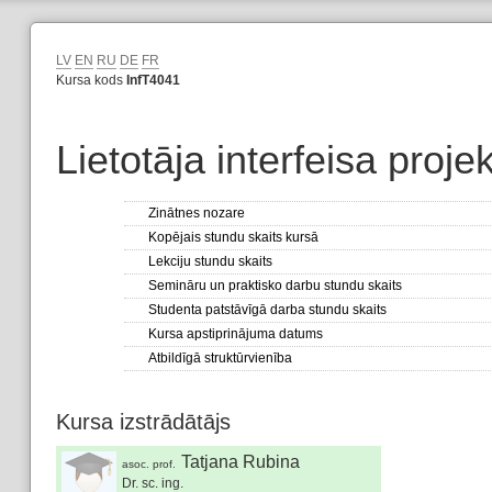
LV
EN
RU
DE
FR
Kursa kods
InfT4041
Lietotāja interfeisa proj
Zinātnes nozare
Kopējais stundu skaits kursā
Lekciju stundu skaits
Semināru un praktisko darbu stundu skaits
Studenta patstāvīgā darba stundu skaits
Kursa apstiprinājuma datums
Atbildīgā struktūrvienība
Kursa izstrādātājs
Tatjana Rubina
asoc. prof.
Dr. sc. ing.