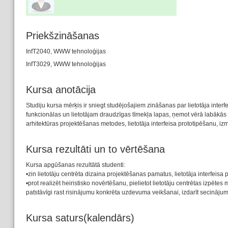
Priekšzināšanas
InfT2040, WWW tehnoloģijas
InfT3029, WWW tehnoloģijas
Kursa anotācija
Studiju kursa mērķis ir sniegt studējošajiem zināšanas par lietotāja interf
funkcionālas un lietotājam draudzīgas tīmekļa lapas, ņemot vērā labākās pr
arhitektūras projektēšanas metodes, lietotāja interfeisa prototipēšanu, i
Kursa rezultāti un to vērtēšana
Kursa apgūšanas rezultātā studenti:
•zin lietotāju centrēta dizaina projektēšanas pamatus, lietotāja interfeisa p
•prot realizēt heiristisko novērtēšanu, pielietot lietotāju centrētas izpēt
patstāvīgi rast risinājumu konkrēta uzdevuma veikšanai, izdarīt secinājumus
Kursa saturs(kalendārs)