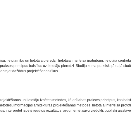
eisu, lietojamību un lietotāja pieredzi, lietotāja interfeisa īpatnībām, lietotāja ce
akses principus balstītus uz lietotāju pieredzi. Studiju kursa praktiskajā daļā stud
zmantojot dažādus projektēšanas rīkus.
rojektēšanas un lietotāju izpētes metodes, kā arī labas prakses principus, kas balstīt
es metodes, informācijas arhitektūras projektēšanas metodes, lietotāja interfeisa prot
, interpretēt izpētē iegūtos rezultātus, argumentēt savu viedokli, publiski aizstāvē