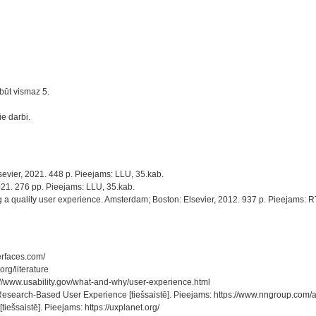
ābūt vismaz 5.
ie darbi.
lsevier, 2021. 448 p. Pieejams: LLU, 35.kab.
021. 276 pp. Pieejams: LLU, 35.kab.
g a quality user experience. Amsterdam; Boston: Elsevier, 2012. 937 p. Pieejams: R
erfaces.com/
org/literature
ps://www.usability.gov/what-and-why/user-experience.html
rch-Based User Experience [tiešsaistē]. Pieejams: https://www.nngroup.com/articl
iešsaistē]. Pieejams: https://uxplanet.org/