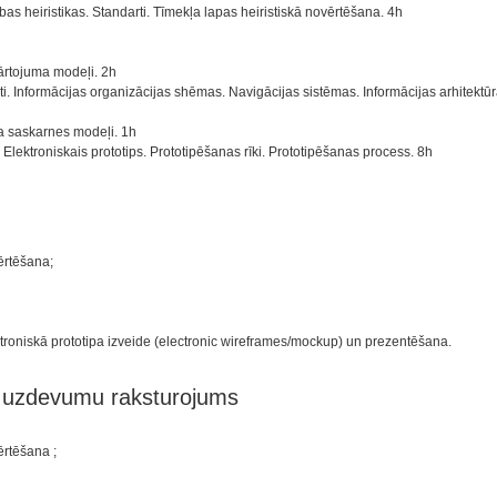
mības heiristikas. Standarti. Tīmekļa lapas heiristiskā novērtēšana. 4h
ārtojuma modeļi. 2h
nti. Informācijas organizācijas shēmas. Navigācijas sistēmas. Informācijas arhitekt
āja saskarnes modeļi. 1h
s. Elektroniskais prototips. Prototipēšanas rīki. Prototipēšanas process. 8h
ērtēšana;
ktroniskā prototipa izveide (electronic wireframes/mockup) un prezentēšana.
n uzdevumu raksturojums
ērtēšana ;