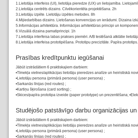
1.Lietotāja interfeiss (UI), lietotāja pieredze (UX) un lietojamība. Lietoja
2.Lietotāja centrēts dizains. Cilvēkorientēta projektēšana. 2h
3.Lietotāju izpēte. Lietotāju izpētes metodes. 8h
4.Mijiedarbības dizains. Lietošanas konvencijas un ierādumi. Dizaina izk
5.Informācijas arhitektūra. Informācijas arhitektūras principi un kompone
6.Vizuālā dizaina pamatiprincipi. 1h
7.Lietotāja interfeisa labas prakses piemēri. A/B testēšanā atklātie lietot
8.Lietotāja interfeisa prototipēšana. Prototipu precizitāte. Papīra prototip
Prasības kredītpunktu iegūšanai
Jābūt izstrādātiem 6 praktiskajiem darbiem:
•Tīmekļa vietnes/aplikācijas lietotāju pieredzes analīze un heiristiskā nov
•Lietotāju persona (primārā persona) (user persona) ;
•Sarkanās līnijas (red routes) ;
•Kartiņu šķirošana (card sorting) ;
•Skices/papīra prototipa izveide (paper prototype) un prezentēšana; •Ele
Studējošo patstāvīgo darbu organizācijas u
Jābūt izstrādātiem 6 praktiskajiem darbiem:
•Tīmekļa vietnes/aplikācijas lietotāju pieredzes analīze un heiristiskā nov
•Lietotāju persona (primārā persona) (user persona) ;
•Sarkanās līnijas (red routes) ;