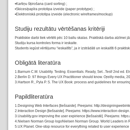
•Kartiņu šķirošana (card sorting) ;
•Skices/papīra prototipa izveide (paper prototype) ;
•Elektroniskā prototipa izveide (electronic wireframes/mockup)
Studiju rezultātu vērtēšanas kritēriji
Praktiskie darbi tiek vērtēti pēc 10 ballu skalas. Praktiskā darba atzīmei j
Studiju kursa kontroles forma ir ieskaite.
Students iegūst vērtējumu “ieskaitīts”, ja ir izstrādāti un ieskaitīti 6 praktisk
Obligātā literatūra
1.Barnum C.M. Usability. Testing. Essentials. Ready, Set...Test! 2nd ed. E
2.Berlin D. 97 things Every UX Practitioner should know. Oŗeilly media, 2
3.Hartson R., Pyla P. S. The UX Book: process and guidelines for ensurin
Papildliteratūra
1.Designing Web Interfaces [tiešsaiste]. Pieejams: http://designingwebint
2.Interaction Design [tiešsaiste]. Pieejams: https://www.interaction-design.
3.Usability.gov improving the user expirience [tiešsaistē]. Pieejams: htt
4.Nielsen Norman Group logoNielsen Norman Group. World Leaders in Resea
5.UX Planet. One-stop resource for everything related to user experience [t