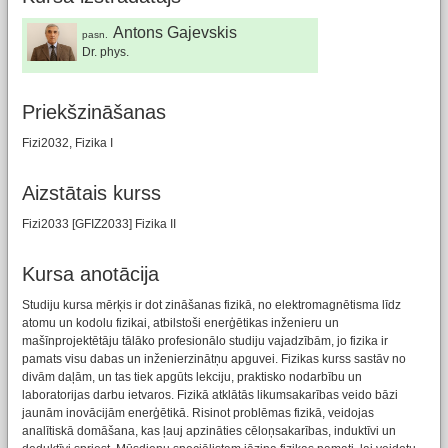
Antons Gajevskis
pasn.
Dr. phys.
Priekšzināšanas
Fizi2032, Fizika I
Aizstātais kurss
Fizi2033 [GFIZ2033] Fizika II
Kursa anotācija
Studiju kursa mērķis ir dot zināšanas fizikā, no elektromagnētisma līdz
atomu un kodolu fizikai, atbilstoši enerģētikas inženieru un
mašīnprojektētāju tālāko profesionālo studiju vajadzībām, jo fizika ir
pamats visu dabas un inženierzinātņu apguvei. Fizikas kurss sastāv no
divām daļām, un tas tiek apgūts lekciju, praktisko nodarbību un
laboratorijas darbu ietvaros. Fizikā atklātās likumsakarības veido bāzi
jaunām inovācijām enerģētikā. Risinot problēmas fizikā, veidojas
analītiskā domāšana, kas ļauj apzināties cēloņsakarības, induktīvi un