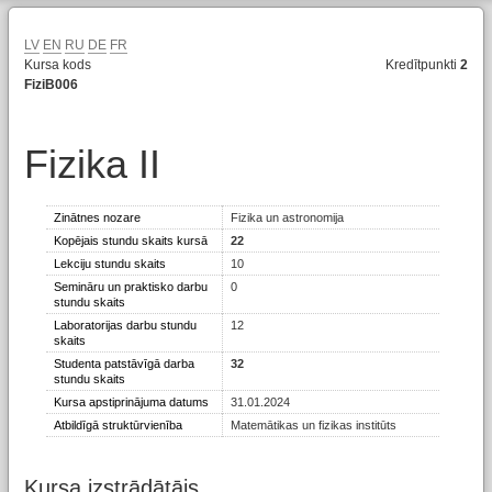
LV
EN
RU
DE
FR
Kursa kods
Kredītpunkti
2
FiziB006
Fizika II
Zinātnes nozare
Fizika un astronomija
Kopējais stundu skaits kursā
22
Lekciju stundu skaits
10
Semināru un praktisko darbu
0
stundu skaits
Laboratorijas darbu stundu
12
skaits
Studenta patstāvīgā darba
32
stundu skaits
Kursa apstiprinājuma datums
31.01.2024
Atbildīgā struktūrvienība
Matemātikas un fizikas institūts
Kursa izstrādātājs