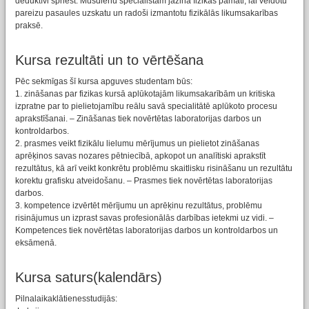
deduktīvi spriest. Mūsdienu speciālistam jāzina fizikas pamati, lai veidotu
pareizu pasaules uzskatu un radoši izmantotu fizikālās likumsakarības
praksē.
Kursa rezultāti un to vērtēšana
Pēc sekmīgas šī kursa apguves studentam būs:
1. zināšanas par fizikas kursā aplūkotajām likumsakarībām un kritiska
izpratne par to pielietojamību reālu savā specialitātē aplūkoto procesu
aprakstīšanai. – Zināšanas tiek novērtētas laboratorijas darbos un
kontroldarbos.
2. prasmes veikt fizikālu lielumu mērījumus un pielietot zināšanas
aprēķinos savas nozares pētniecībā, apkopot un analītiski aprakstīt
rezultātus, kā arī veikt konkrētu problēmu skaitlisku risināšanu un rezultātu
korektu grafisku atveidošanu. – Prasmes tiek novērtētas laboratorijas
darbos.
3. kompetence izvērtēt mērījumu un aprēķinu rezultātus, problēmu
risinājumus un izprast savas profesionālās darbības ietekmi uz vidi. –
Kompetences tiek novērtētas laboratorijas darbos un kontroldarbos un
eksāmenā.
Kursa saturs(kalendārs)
Pilnalaikaklātienesstudijās: