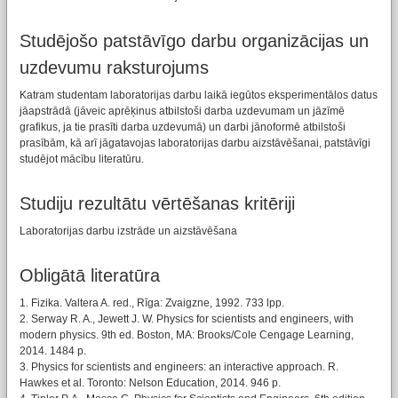
Studējošo patstāvīgo darbu organizācijas un
uzdevumu raksturojums
Katram studentam laboratorijas darbu laikā iegūtos eksperimentālos datus
jāapstrādā (jāveic aprēķinus atbilstoši darba uzdevumam un jāzīmē
grafikus, ja tie prasīti darba uzdevumā) un darbi jānoformē atbilstoši
prasībām, kā arī jāgatavojas laboratorijas darbu aizstāvēšanai, patstāvīgi
studējot mācību literatūru.
Studiju rezultātu vērtēšanas kritēriji
Laboratorijas darbu izstrāde un aizstāvēšana
Obligātā literatūra
1. Fizika. Valtera A. red., Rīga: Zvaigzne, 1992. 733 lpp.
2. Serway R. A., Jewett J. W. Physics for scientists and engineers, with
modern physics. 9th ed. Boston, MA: Brooks/Cole Cengage Learning,
2014. 1484 p.
3. Physics for scientists and engineers: an interactive approach. R.
Hawkes et al. Toronto: Nelson Education, 2014. 946 p.