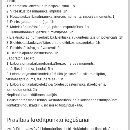
.Lekcijas:
1.Kinemātika. Virzes un rotācijaskustība. 1h
2. Virzeskustībasdinamika, impulss. 1h
3. Rotācijaskustībasdinamika, inerces moments, impulsa moments. 1h
4. Darbs, jaudaun enerģija. 1h
5. Molekulārikinētiskāteorija, pārnesesparādības. 1h
6. Termodinamika, gāzusiltumietilpības. 2h
7.Elektriskolādiņumijiedarbība.Elektriskālaukaintensitāte un potenciāls. 1h
8. Elektriskaislauksvadītājos un dielektriķos, pjezoefekts. 1h
9. Elektriskāstrāva, strāvasavoti. 2h
10. Kontaktparādībasmetālos. 1h
Laboratorijasdarbi
1. Laboratorijasdarbimehānikā(berze, inerces moments,
rotācijasdinamika, jauda). 5 h
2. Laboratorijasdarbimolekulārfizikā (viskozitāte, siltumietilpība,
virsmasspraigums, fāzupārejas). 5 h
3. Laboratorijasdarbielektrībā (pretestībastermiskaiskoeficients,
termoelements). 2h
Nepilnalaikaneklātienesstudijās:
Tiekīstenotas visas tēmas, kasnorādītaspilnalaikaklātienesstudijās, bet
kontaktstunduskaitsir ½ no norādītostunduskaita.
Prasības kredītpunktu iegūšanai
Izstrādāti un aizstāvēti laboratorijas darbi. Nokārtots rakstisks eksāmens