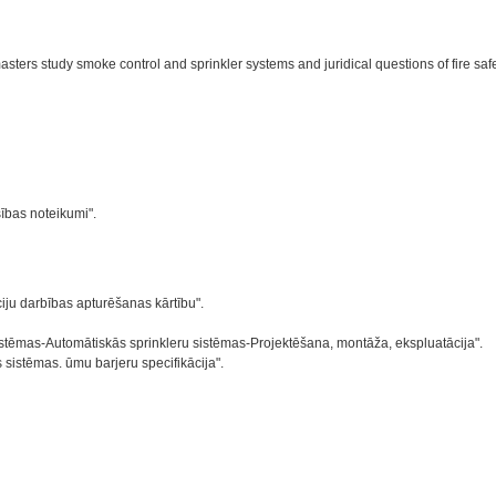
asters study smoke control and sprinkler systems and juridical questions of fire safe
ības noteikumi".
ju darbības apturēšanas kārtību".
stēmas-Automātiskās sprinkleru sistēmas-Projektēšana, montāža, ekspluatācija".
sistēmas. ūmu barjeru specifikācija".