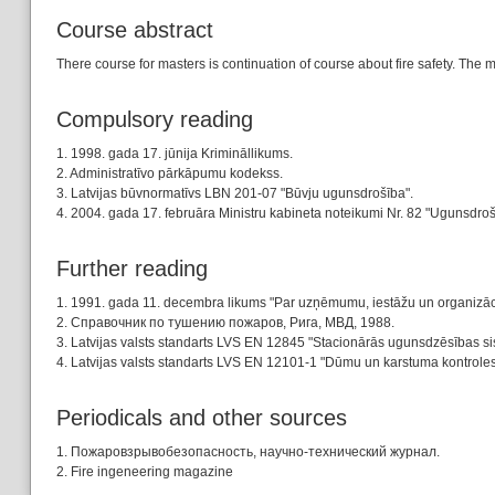
Course abstract
There course for masters is continuation of course about fire safety. The m
Compulsory reading
1. 1998. gada 17. jūnija Krimināllikums.
2. Administratīvo pārkāpumu kodekss.
3. Latvijas būvnormatīvs LBN 201-07 "Būvju ugunsdrošība".
4. 2004. gada 17. februāra Ministru kabineta noteikumi Nr. 82 "Ugunsdroš
Further reading
1. 1991. gada 11. decembra likums "Par uzņēmumu, iestāžu un organizāci
2. Справочник по тушению пожаров, Рига, МВД, 1988.
3. Latvijas valsts standarts LVS EN 12845 "Stacionārās ugunsdzēsības si
4. Latvijas valsts standarts LVS EN 12101-1 "Dūmu un karstuma kontroles 
Periodicals and other sources
1. Пожаровзрывобезопасность, научно-технический журнал.
2. Fire ingeneering magazine