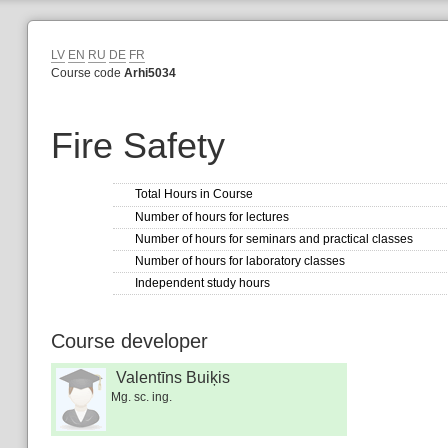
LV
EN
RU
DE
FR
Course code
Arhi5034
Fire Safety
Total Hours in Course
Number of hours for lectures
Number of hours for seminars and practical classes
Number of hours for laboratory classes
Independent study hours
Course developer
Valentīns Buiķis
Mg. sc. ing.