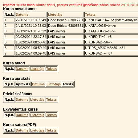
Izņemot "Kursa nosaukuma" datus, pārējās vēstures glabāšana sākās tikai no 29.07.2010
Kursa nosaukums
N.p.k.
Datums
Lietotājs
Teksts
1
22/11/2021 10:39:49
Dace Bērica, 63005681
U KNOSAUKA=-->System Analysis o
2
24/11/2021 10:23:03
Dace Bērica, 63005681
U KATALOGS=b-->c
3
09/12/2021 11:26:12
LAIS owner
U KATALOGS=c-->+
4
09/02/2024 22:17:34
LAIS owner
U KREDITI=2-->3
5
13/02/2024 08:50:40
LAIS owner
U KURSAD=56-->
6
13/02/2024 08:50:49
LAIS owner
U TIPS_APJOMS=80-->81
7
13/02/2024 09:59:48
LAIS owner
U KURSAD=-->57
Kursa autori
N.p.k.
Datums
Lietotājs
Teksts
Kursa apraksts
N.p.k.
Apraksts
Datums
Lietotājs
Teksts
Priekšzināšanas
N.p.k.
Datums
Lietotājs
Teksts
Ekvivalentais kurss
N.p.k.
Datums
Lietotājs
Teksts
Kursa saturs(PDF)
N.p.k.
Datums
Lietotājs
Teksts