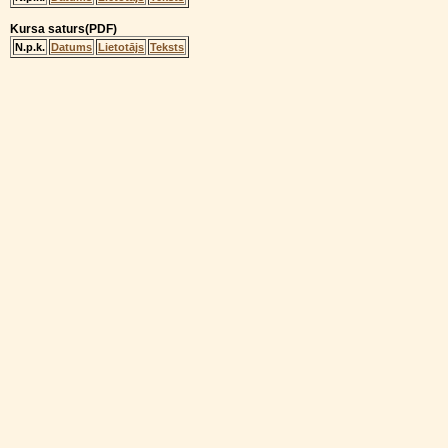
Kursa saturs(PDF)
N.p.k.
Datums
Lietotājs
Teksts