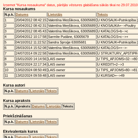
Izņemot "Kursa nosaukuma" datus, pārējās vēstures glabāšana sākās tikai no 29.07.2010
Kursa nosaukums
N.p.k.
Datums
Lietotājs
Teksts
1
20/04/2012 08:42:15
Valentīna Meņšikova, 63005689
U KNOSAUK=Putnkopība [Lau
2
20/04/2012 08:42:31
Valentīna Meņšikova, 63005689
U KNOSAUKA=-->Poultry
3
20/04/2012 08:45:43
Valentīna Meņšikova, 63005689
U KATALOGS=b-->c
4
20/04/2012 10:17:58
Sarmīte Pudāne, 63005679
U KATALOGS=c-->+
5
04/10/2012 11:22:52
Sandra Sproģe 63005681
U KNOSAUK=Putnkopība [Lau
6
28/03/2014 15:52:08
Valentīna Meņšikova, 63005689
U KATALOGS=+-->-
7
24/07/2014 09:22:58
Valentīna Meņšikova, 63005689
U STRUKTURV_APSTIPR=
8
15/01/2020 14:14:56
LAIS owner
U TIPS_APJOMS=32-->80
9
09/02/2024 22:17:34
LAIS owner
U KREDITI=2-->3
10
13/02/2024 08:50:49
LAIS owner
U TIPS_APJOMS=80-->81
11
13/02/2024 09:59:48
LAIS owner
U KURSAD=-->49
Kursa autori
N.p.k.
Datums
Lietotājs
Teksts
Kursa apraksts
N.p.k.
Apraksts
Datums
Lietotājs
Teksts
Priekšzināšanas
N.p.k.
Datums
Lietotājs
Teksts
Ekvivalentais kurss
N.p.k.
Datums
Lietotājs
Teksts