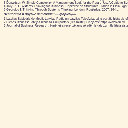
3.Donaldson W. Simple Complexity: A Management Book for the Rest of Us: A Guide to S
4.Jolly R.D. Systems Thinking for Business: Capitalize on Structures Hidden in Plain Sigh
5.Georgiou I. Thinking Through Systems Thinking. London: Routledge, 2007. 264 p.
Периодика и другие источники информации
1.Latvijas Sabiedriskie Mediji: Latvijas Radio un Latvijas Televīzijas ziņu portāls [tiešsaiste
2.Dienas Bizness: Latvijas biznesa ziņu portāls [tiešsaiste]. Pieejams: https://www.db.lv/
3.Journal of Business Research: ikmēneša recenzējams akadēmiskais žurnāls [tiešsaiste]