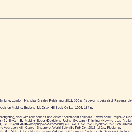
hinking. London: Nicholas Brealey Publishing, 2011. 368 p. (Izdevums tiešsaistē Resurss p
ecision Making. England: McGraw-Hill Book Co Ltd, 1996. 184 p.
refighting, deal with root causes and deliver permanent solutions. Switzerland: Palgrave Mac
+J.,+Bryan,+B.+Making+Better+Decisions+Using+Systems+Thinking:+How+to+stop+firefi
AF6BAgdEAM#v=onepage&q=Schaveling%2C%20J.%2C%20Bryan%2C%20B.%20Making%20B
g Approach with Cases. Singapore: World Scientific Pub Co., 2016. 182 p. Pieejams:
i,+K.+E.+Multi-Stakeholder+Decision+Making+for+Complex+Problems:+A+Systems+Thin