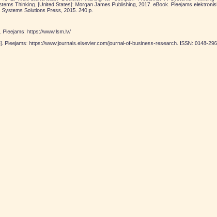
ystems Thinking. [United States]: Morgan James Publishing, 2017. eBook. Pieejams elektr
t. Systems Solutions Press, 2015. 240 p.
]. Pieejams: https://www.lsm.lv/
. Pieejams: https://www.journals.elsevier.com/journal-of-business-research. ISSN: 0148-29