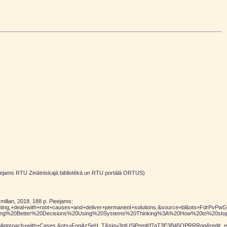
ieejams RTU Zinātniskajā bibliotēkā un RTU portālā ORTUS)
millan, 2018. 188 p. Pieejams:
ghting,+deal+with+root+causes+and+deliver+permanent+solutions.&source=bl&ots=FdrPv
etter%20Decisions%20Using%20Systems%20Thinking%3A%20How%20to%20stop%20fir
king+Approach+with+Cases.&ots=FogAzSeH_T&sig=3ptUSiPnmKf7aT3E3B45QPRRRgg&redir_