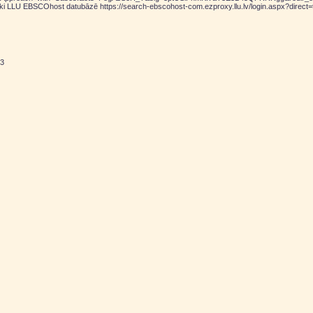
oniski LLU EBSCOhost datubāzē https://search-ebscohost-com.ezproxy.llu.lv/login.aspx?di
63