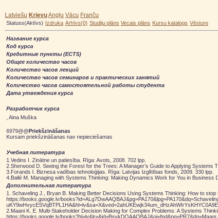
Latviešu
Krievu
Angļu
Vācu
Franču
Statuss(Aktīvs)
Izdruka
Arhīvs(0)
Studiju plāns
Vecais plāns
Kursu katalogs
Vēsture
Hазвание курса
Код курса
Кредитные пункты (ECTS)
Общее количество часов
Kоличество часов лекций
Kоличество часов семинаров и практических занятий
Количество часов самостоятельной работы студента
Дата утвеждения курса
Разработчик курса
, Aina Muška
6979@@
Priekšzināšanas
Kursam priekšzināšanas nav nepieciešamas
Учебная литературa
1.Vedins I. Zinātne un patiesība. Rīga: Avots, 2008. 702 lpp.
2.Sherwood D. Seeing the Forest for the Trees: A Manager’s Guide to Applying Systems T
3.Forands I. Biznesa vadības tehnoloģijas. Rīga: Latvijas Izglītības fonds, 2009. 330 lpp.
4.Ballé M. Managing with Systems Thinking: Making Dynamics Work for You in Business D
Дополнительная литература
1. Schaveling J., Bryan B. Making Better Decisions Using Systems Thinking: How to stop fi
https://books.google.lv/books?id=ALg7DwAAQBAJ&pg=PA170&lpg=PA170&dq=Schaveling,
uKY9wHvycESVqBTPL1HA&hl=lv&sa=X&ved=2ahUKEwjk34um_dHzAhWIrYsKHYC0A9EQ6
2.Maani K. E. Multi-Stakeholder Decision Making for Complex Problems: A Systems Thinkin
https://books.google.lv/books?hl=lv&lr=&id=BsykDQAAQBAJ&oi=fnd&pg=PR7&dq=Maan