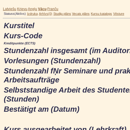
Latviešu
Krievu
Angļu
Vācu
Franču
Statuss(Aktīvs)
Izdruka
Arhīvs(0)
Studiju plāns
Vecais plāns
Kursu katalogs
Vēsture
Kurstitel
Kurs-Code
Kreditpunkte (ECTS)
Stundenzahl insgesamt (im Audito
Vorlesungen (Stundenzahl)
Stundenzahl fŅr Seminare und prak
Arbeitsaufträge
Selbststandige Arbeit des Student
(Stunden)
Bestätigt am (Datum)
Kurs ausgearbeitet von (Lehrkraft)