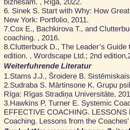
biznesam. , Rīga, 2022.
6. Sinek S. Start with Why: How Great
New York: Portfolio, 2011.
7.Cox E., Bachkirova T., and Clutter
coaching. , 2016.
8.Clutterbuck D., The Leader’s Guide 
edition. , Wordscape Ltd.; 2nd edition,
Weiterfuhrende Literatur
1.Stams J.J., Šroidere B. Sistēmiskai
2.Sudraba S. Mārtinsone K. Grupu psih
Rīga: Rīgas Stradiņa Universitāte, 201
3.Hawkins P, Turner E. Systemic Coac
EFFECTIVE COACHING. LESSONS F
Coaching. Lessons from the Coaches'