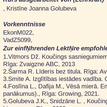
, Kristīne Joanna Golubeva
Vorkenntnisse
EkonM022,
VadZ5099,
Zur einfŅhrenden LektŅre empfohl
1.Vitmors Dž. Koučings sasniegumiem. 
Rīga: Zvaigzne ABC, 2013
2.Šarma R. Līderis bez titula. Rīga: A
3.Smite A. Izglītības iestādes vadība. 
4.Foslīna L., Dafija M., Vēsā mierā. E
panākumus)., Rīga: Growing, 2021.
5.Golubeva J.K., Snidzāne L. , Koučin