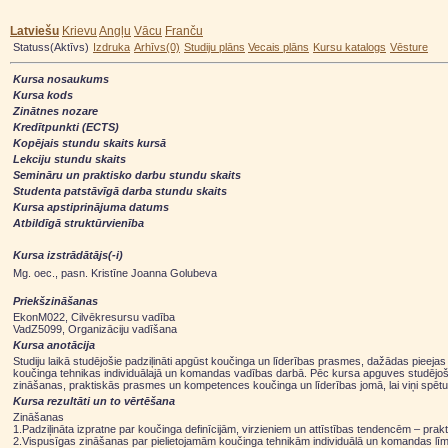
Latviešu
Krievu
Angļu
Vācu
Franču
Statuss(Aktīvs)
Izdruka
Arhīvs(0)
Studiju plāns
Vecais plāns
Kursu katalogs
Vēsture
Kursa nosaukums
Kursa kods
Zinātnes nozare
Kredītpunkti (ECTS)
Kopējais stundu skaits kursā
Lekciju stundu skaits
Semināru un praktisko darbu stundu skaits
Studenta patstāvīgā darba stundu skaits
Kursa apstiprinājuma datums
Atbildīgā struktūrvienība
Kursa izstrādātājs(-i)
Mg. oec., pasn. Kristīne Joanna Golubeva
Priekšzināšanas
EkonM022, Cilvēkresursu vadība
VadZ5099, Organizāciju vadīšana
Kursa anotācija
Studiju laikā studējošie padziļināti apgūst koučinga un līderības prasmes, dažādas pieeja
koučinga tehnikas individuālajā un komandas vadības darbā. Pēc kursa apguves studējošie b
zināšanas, praktiskās prasmes un kompetences koučinga un līderības jomā, lai viņi spētu ef
Kursa rezultāti un to vērtēšana
Zināšanas
1.Padziļināta izpratne par koučinga definīcijām, virzieniem un attīstības tendencēm – prak
2.Vispusīgas zināšanas par pielietojamām koučinga tehnikām individuālā un komandas līme