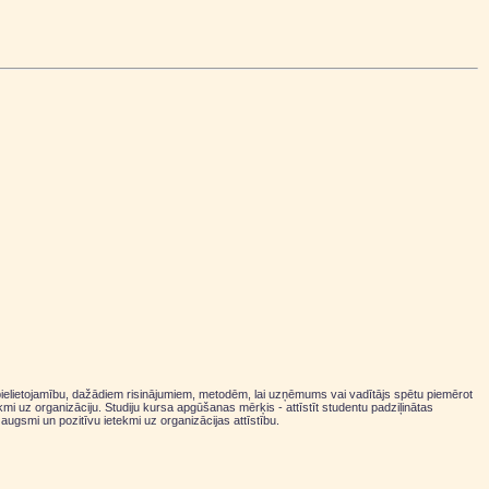
a pielietojamību, dažādiem risinājumiem, metodēm, lai uzņēmums vai vadītājs spētu piemērot
i uz organizāciju. Studiju kursa apgūšanas mērķis - attīstīt studentu padziļinātas
augsmi un pozitīvu ietekmi uz organizācijas attīstību.