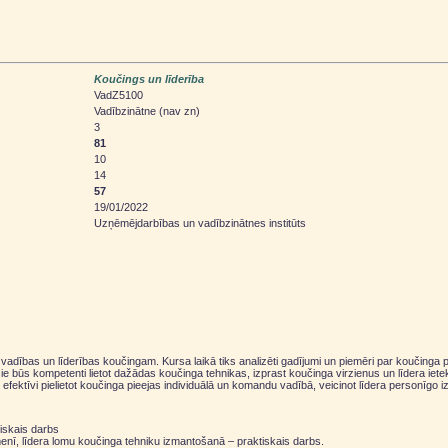
Koučings un līderība
VadZ5100
Vadībzinātne (nav zn)
3
81
10
14
57
19/01/2022
Uzņēmējdarbības un vadībzinātnes institūts
s vadības un līderības koučingam. Kursa laikā tiks analizēti gadījumi un piemēri par koučing
ūs kompetenti lietot dažādas koučinga tehnikas, izprast koučinga virzienus un līdera ietekm
ektīvi pielietot koučinga pieejas individuālā un komandu vadībā, veicinot līdera personīgo iz
tiskais darbs
nī, līdera lomu koučinga tehniku izmantošanā – praktiskais darbs.