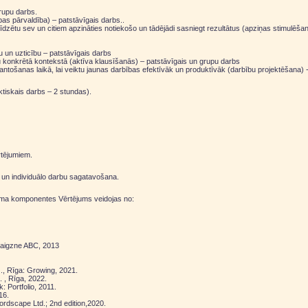
grupu darbs.
bas pārvaldība) – patstāvīgais darbs..
alīdzētu sev un citiem apzināties notiekošo un tādējādi sasniegt rezultātus (apziņas stimulēšan
 un uzticību – patstāvīgais darbs
tību konkrētā kontekstā (aktīva klausīšanās) – patstāvīgais un grupu darbs
tošanas laikā, lai veiktu jaunas darbības efektīvāk un produktīvāk (darbību projektēšana) -
ktiskais darbs – 2 stundas).
rtējumiem.
pu un individuālo darbu sagatavošana.
juma komponentes Vērtējums veidojas no:
Zvaigzne ABC, 2013
)., Rīga: Growing, 2021.
 , Rīga, 2022.
 Portfolio, 2011.
16.
ordscape Ltd.; 2nd edition,2020.