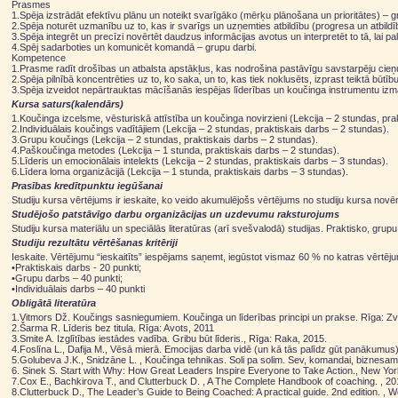
Prasmes
1.Spēja izstrādāt efektīvu plānu un noteikt svarīgāko (mērķu plānošana un prioritātes) – 
2.Spēja noturēt uzmanību uz to, kas ir svarīgs un uzņemties atbildību (progresa un atbildī
3.Spēja integrēt un precīzi novērtēt daudzus informācijas avotus un interpretēt to tā, lai p
4.Spēj sadarboties un komunicēt komandā – grupu darbi.
Kompetence
1.Prasme radīt drošības un atbalsta apstākļus, kas nodrošina pastāvīgu savstarpēju cieņu
2.Spēja pilnībā koncentrēties uz to, ko saka, un to, kas tiek noklusēts, izprast teiktā bū
3.Spēja izveidot nepārtrauktas mācīšanās iespējas līderības un koučinga instrumentu izman
Kursa saturs(kalendārs)
1.Koučinga izcelsme, vēsturiskā attīstība un koučinga novirzieni (Lekcija – 2 stundas, pra
2.Individuālais koučings vadītājiem (Lekcija – 2 stundas, praktiskais darbs – 2 stundas).
3.Grupu koučings (Lekcija – 2 stundas, praktiskais darbs – 2 stundas).
4.Paškoučinga metodes (Lekcija – 1 stunda, praktiskais darbs – 2 stundas).
5.Līderis un emocionālais intelekts (Lekcija – 2 stundas, praktiskais darbs – 3 stundas).
6.Līdera loma organizācijā (Lekcija – 1 stunda, praktiskais darbs – 3 stundas).
Prasības kredītpunktu iegūšanai
Studiju kursa vērtējums ir ieskaite, ko veido akumulējošs vērtējums no studiju kursa novē
Studējošo patstāvīgo darbu organizācijas un uzdevumu raksturojums
Studiju kursa materiālu un speciālās literatūras (arī svešvalodā) studijas. Praktisko, gru
Studiju rezultātu vērtēšanas kritēriji
Ieskaite. Vērtējumu “ieskaitīts” iespējams saņemt, iegūstot vismaz 60 % no katras vērtē
•Praktiskais darbs - 20 punkti;
•Grupu darbs – 40 punkti;
•Individuālais darbs – 40 punkti
Obligātā literatūra
1.Vitmors Dž. Koučings sasniegumiem. Koučinga un līderības principi un prakse. Rīga: 
2.Šarma R. Līderis bez titula. Rīga: Avots, 2011
3.Smite A. Izglītības iestādes vadība. Gribu būt līderis., Rīga: Raka, 2015.
4.Foslīna L., Dafija M., Vēsā mierā. Emocijas darba vidē (un kā tās palīdz gūt panākumus
5.Golubeva J.K., Snidzāne L. , Koučinga tehnikas. Soli pa solim. Sev, komandai, biznesam.
6. Sinek S. Start with Why: How Great Leaders Inspire Everyone to Take Action., New York:
7.Cox E., Bachkirova T., and Clutterbuck D. , A The Complete Handbook of coaching. , 20
8.Clutterbuck D., The Leader’s Guide to Being Coached: A practical guide. 2nd edition. , W