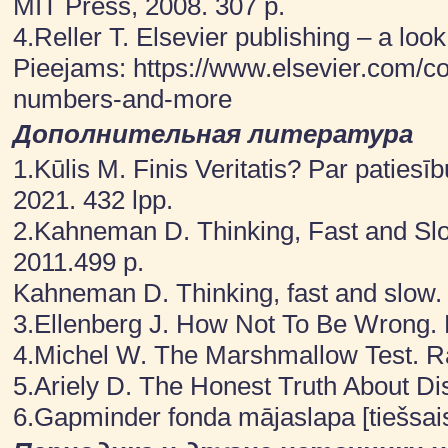
MIT Press, 2008. 307 p.
4.Reller T. Elsevier publishing – a loo
Pieejams: https://www.elsevier.com/con
numbers-and-more
Дополнительная литература
1.Kūlis M. Finis Veritatis? Par patie
2021. 432 lpp.
2.Kahneman D. Thinking, Fast and Slo
2011.499 p.
Kahneman D. Thinking, fast and slow.
3.Ellenberg J. How Not To Be Wrong. 
4.Michel W. The Marshmallow Test. R
5.Ariely D. The Honest Truth About Di
6.Gapminder fonda mājaslapa [tiešsai