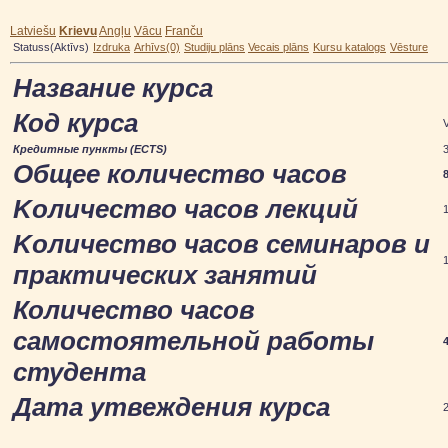
Latviešu
Krievu
Angļu
Vācu
Franču
Statuss(Aktīvs)
Izdruka
Arhīvs(0)
Studiju plāns
Vecais plāns
Kursu katalogs
Vēsture
Hазвание курса
Код курса
Кредитные пункты (ECTS)
Общее количество часов
Kоличество часов лекций
Kоличество часов семинаров и
практических занятий
Количество часов
самостоятельной работы
студента
Дата утвеждения курса