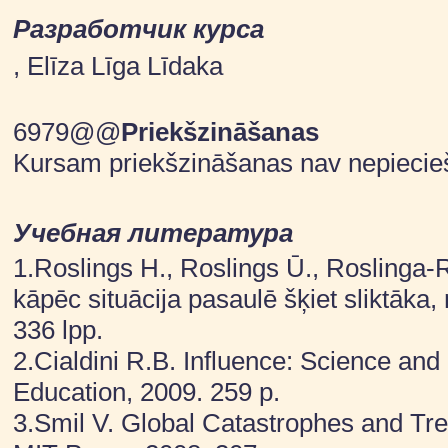
Разработчик курса
, Elīza Līga Līdaka
6979@@
Priekšzināšanas
Kursam priekšzināšanas nav nepieci
Учебная литературa
1.Roslings H., Roslings Ū., Roslinga-
kāpēc situācija pasaulē šķiet sliktāka
336 lpp.
2.Cialdini R.B. Influence: Science and 
Education, 2009. 259 p.
3.Smil V. Global Catastrophes and Tr