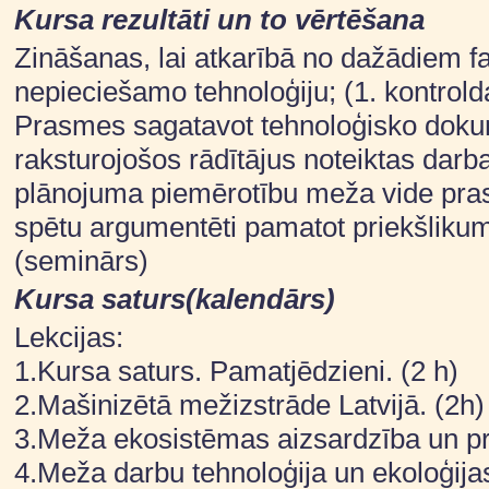
Kursa rezultāti un to vērtēšana
Zināšanas, lai atkarībā no dažādiem fa
nepieciešamo tehnoloģiju; (1. kontrold
Prasmes sagatavot tehnoloģisko dokume
raksturojošos rādītājus noteiktas darb
plānojuma piemērotību meža vide pras
spētu argumentēti pamatot priekšliku
(seminārs)
Kursa saturs(kalendārs)
Lekcijas:
1.Kursa saturs. Pamatjēdzieni. (2 h)
2.Mašinizētā mežizstrāde Latvijā. (2h)
3.Meža ekosistēmas aizsardzība un pr
4.Meža darbu tehnoloģija un ekoloģija