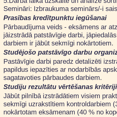
5.Darba laika uzskaite un analīze sorti
Semināri: Izbraukuma seminārs/-i sais
Prasības kredītpunktu iegūšanai
Pārbaudījuma veids - eksāmens ar atz
jāizstrādā patstāvīgie darbi, jāpiedal
darbiem ir jābūt sekmīgi nokārtotiem.
Studējošo patstāvīgo darbu organi
Pastāvīgie darbi paredz detalizēti izst
papildus iepazīties ar nodarbībās apska
sagatavoties pārbaudes darbiem.
Studiju rezultātu vērtēšanas kritēriji
Jābūt pilnībā izstrādātiem visiem pra
sekmīgi uzrakstītiem kontroldarbiem 
nokārtotam eksāmenam (40 % no kop