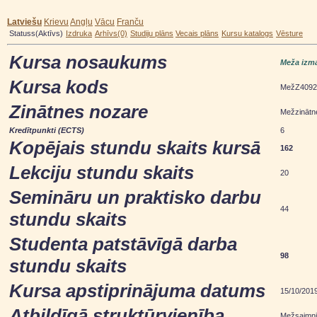
Latviešu
Krievu
Angļu
Vācu
Franču
Statuss(Aktīvs)
Izdruka
Arhīvs(0)
Studiju plāns
Vecais plāns
Kursu katalogs
Vēsture
Kursa nosaukums
Meža izma
Kursa kods
MežZ4092
Zinātnes nozare
Mežzinātn
Kredītpunkti (ECTS)
6
Kopējais stundu skaits kursā
162
Lekciju stundu skaits
20
Semināru un praktisko darbu
44
stundu skaits
Studenta patstāvīgā darba
98
stundu skaits
Kursa apstiprinājuma datums
15/10/201
Atbildīgā struktūrvienība
Mežsaimnie