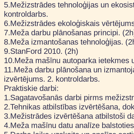
5.Mežizstrādes tehnoloģijas un ekosis
kontroldarbs.
6.Mežizstrādes ekoloģiskais vērtējums
7.Meža darbu plānošanas principi. (2h
8.Meža izmantošanas tehnoloģijas. (2
9.StanFord 2010. (2h)
10.Meža mašīnu autoparka ietekmes uz
11.Meža darbu plānošana un izmantoja
izvērtējums. 2. kontroldarbs.
Praktiskie darbi:
1.Sagatavošanās darbi pirms mežizstr
2.Tehnikas atbilstības izvērtēšana, 
3.Mežistrādes izvērtēšana atbilstoši d
4.Meža mašīnu datu analīze balstoties