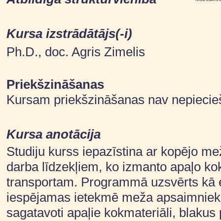
Kursa izstrādātājs(-i)
Ph.D., doc. Agris Zimelis
Priekšzināšanas
Kursam priekšzināšanas nav nepieci
Kursa anotācija
Studiju kurss iepazīstina ar kopējo m
darba līdzekļiem, ko izmanto apaļo k
transportam. Programmā uzsvērts kā es
iespējamas ietekmē meža apsaimniekoš
sagatavoti apaļie kokmateriāli, blakus 