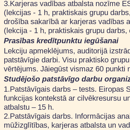
3.Karjeras vadības atbalsta nozīme E
(lekcijas - 1 h, praktiskais grupu darbs
drošība sakarībā ar karjeras vadības 
(lekcija - 1 h, praktiskais grupu darbs, 
Prasības kredītpunktu iegūšanai
Lekciju apmeklējums, auditorijā izstrādā
patstāvīgie darbi. Visu praktisko gru
vērtējums. Jāiegūst vismaz 60 punkti 
Studējošo patstāvīgo darbu organi
1.Patstāvīgais darbs – tests. Eiropas S
funkcijas kontekstā ar cilvēkresursu un 
atbalstu – 15 h.
2.Patstāvīgais darbs. Informācijas anal
mūžizglītības, karjeras atbalsta un va