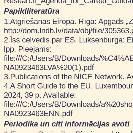
Research_Agenda_for_Career_Guidan
Papildliteratūra
1.Atgriešanās Eiropā. Rīga: Apgāds „Z
http://dom.lndb.lv/data/obj/file/305363.
2.Īss ceļvedis par ES. Luksenburga: Ei
lpp. Pieejams:
file:///C:/Users/B/Downloads/%C
NA0923463LVA%20(1).pdf
3.Publications of the NICE Network. Av
4.A Short Guide to the EU. Luxembourg
2024, 39 p. Available:
file:///C:/Users/B/Downloads/a%20
NA0923463ENN.pdf
Periodika un citi informācijas avoti