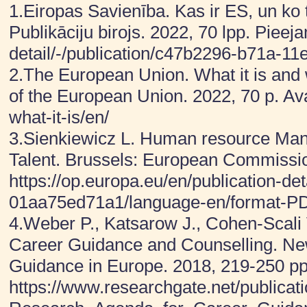
1.Eiropas Savienība. Kas ir ES, un ko
Publikāciju birojs. 2022, 70 lpp. Pieeja
detail/-/publication/c47b2296-b71a-1
2.The European Union. What it is and 
of the European Union. 2022, 70 p. Av
what-it-is/en/
3.Sienkiewicz L. Human resource Man
Talent. Brussels: European Commission
https://op.europa.eu/en/publication-de
01aa75ed71a1/language-en/format-P
4.Weber P., Katsarow J., Cohen-Scali
Career Guidance and Counselling. Ne
Guidance in Europe. 2018, 219-250 pp.
https://www.researchgate.net/public