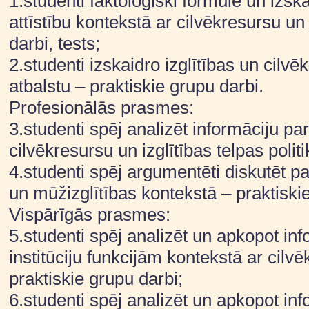
1.studenti faktoloģiski formulē un izs
attīstību kontekstā ar cilvēkresursu un 
darbi, tests;
2.studenti izskaidro izglītības un cilv
atbalstu – praktiskie grupu darbi.
Profesionālās prasmes:
3.studenti spēj analizēt informāciju pa
cilvēkresursu un izglītības telpas polit
4.studenti spēj argumentēti diskutēt pa
un mūžizglītības kontekstā – praktiski
Vispārīgās prasmes:
5.studenti spēj analizēt un apkopot inf
institūciju funkcijām kontekstā ar cilvē
praktiskie grupu darbi;
6.studenti spēj analizēt un apkopot inf