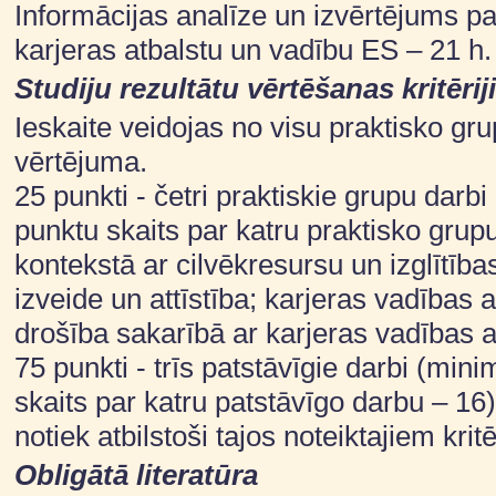
Informācijas analīze un izvērtējums pa
karjeras atbalstu un vadību ES – 21 h.
Studiju rezultātu vērtēšanas kritēriji
Ieskaite veidojas no visu praktisko gr
vērtējuma.
25 punkti - četri praktiskie grupu darb
punktu skaits par katru praktisko grup
kontekstā ar cilvēkresursu un izglītības
izveide un attīstība; karjeras vadības 
drošība sakarībā ar karjeras vadības a
75 punkti - trīs patstāvīgie darbi (min
skaits par katru patstāvīgo darbu – 16
notiek atbilstoši tajos noteiktajiem kritē
Obligātā literatūra