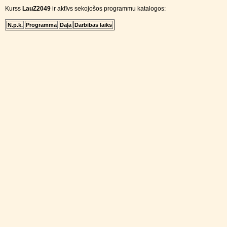
Kurss
LauZ2049
ir aktīvs sekojošos programmu katalogos:
N.p.k.
Programma
Daļa
Darbības laiks