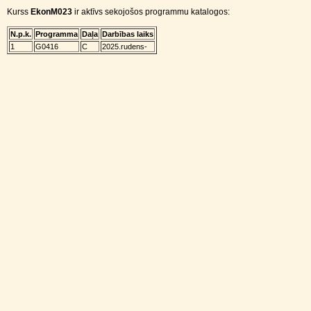
Kurss
EkonM023
ir aktīvs sekojošos programmu katalogos:
N.p.k.
Programma
Daļa
Darbības laiks
1
G0416
C
2025.rudens-