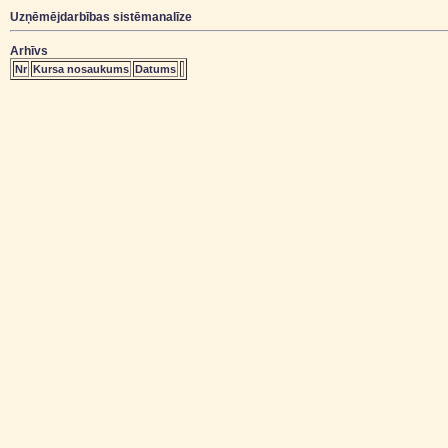
Uzņēmējdarbības sistēmanalīze
Arhīvs
Nr
Kursa nosaukums
Datums