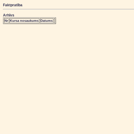
Faktpratība
Arhīvs
Nr
Kursa nosaukums
Datums