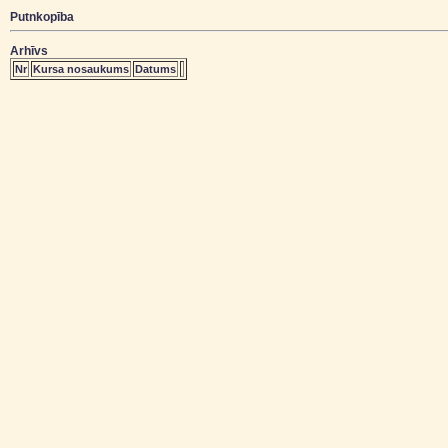
Putnkopība
Arhīvs
Nr
Kursa nosaukums
Datums