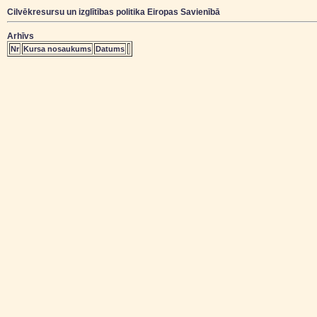
Cilvēkresursu un izglītības politika Eiropas Savienībā
Arhīvs
Nr
Kursa nosaukums
Datums