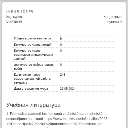
LV
EN
RU
DE
FR
Код курса
Кредитные
VidED015
пункты
9
Общее количество часов
0
Kоличество часов лекций
0
Kоличество часов
0
семинаров и практических
занятий
æоличество лабораторных
0
работ
Количество часов
243
самостоятельной работы
студента
Дата утвеждения курса
21.05.2024
Учебная литературa
1. Promocijas padomē iesniedzamā zinātniskā darba tehniskā
noformējuma noteikumi: https://www.lbtu.lv/sites/default/files/2023-
12/Promocijas%20darba%20noformesanas%20noteikumi.pdf