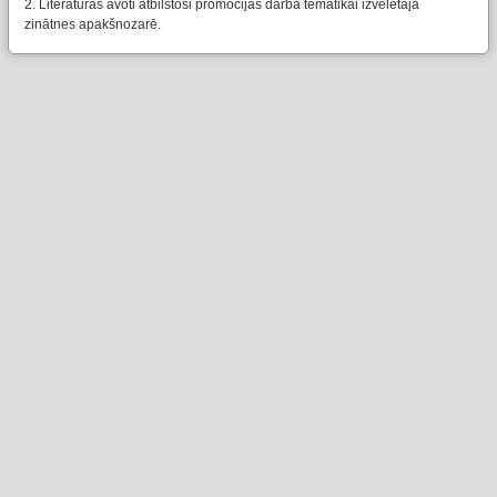
2. Literatūras avoti atbilstoši promocijas darba tematikai izvēlētajā
zinātnes apakšnozarē.