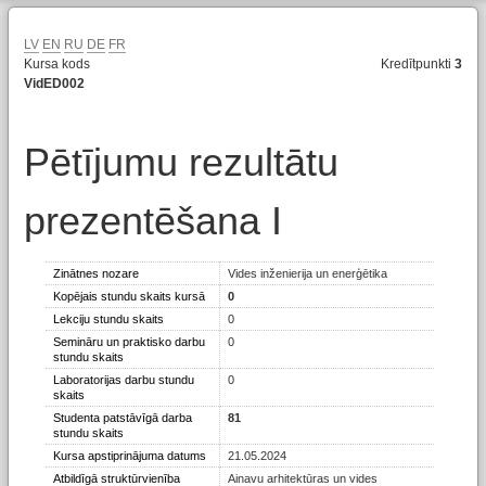
LV
EN
RU
DE
FR
Kursa kods
Kredītpunkti
3
VidED002
Pētījumu rezultātu
prezentēšana I
Zinātnes nozare
Vides inženierija un enerģētika
Kopējais stundu skaits kursā
0
Lekciju stundu skaits
0
Semināru un praktisko darbu
0
stundu skaits
Laboratorijas darbu stundu
0
skaits
Studenta patstāvīgā darba
81
stundu skaits
Kursa apstiprinājuma datums
21.05.2024
Atbildīgā struktūrvienība
Ainavu arhitektūras un vides