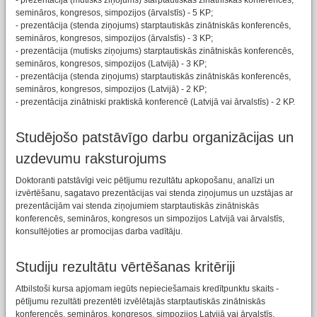
- prezentācija (mutisks ziņojums) starptautiskās zinātniskās konferencēs,
semināros, kongresos, simpozijos (ārvalstīs) - 5 KP;
- prezentācija (stenda ziņojums) starptautiskās zinātniskās konferencēs,
semināros, kongresos, simpozijos (ārvalstīs) - 3 KP;
- prezentācija (mutisks ziņojums) starptautiskās zinātniskās konferencēs,
semināros, kongresos, simpozijos (Latvijā) - 3 KP;
- prezentācija (stenda ziņojums) starptautiskās zinātniskās konferencēs,
semināros, kongresos, simpozijos (Latvijā) - 2 KP;
- prezentācija zinātniski praktiskā konferencē (Latvijā vai ārvalstīs) - 2 KP.
Studējošo patstāvīgo darbu organizācijas un
uzdevumu raksturojums
Doktoranti patstāvīgi veic pētījumu rezultātu apkopošanu, analīzi un
izvērtēšanu, sagatavo prezentācijas vai stenda ziņojumus un uzstājas ar
prezentācijām vai stenda ziņojumiem starptautiskās zinātniskās
konferencēs, semināros, kongresos un simpozijos Latvijā vai ārvalstīs,
konsultējoties ar promocijas darba vadītāju.
Studiju rezultātu vērtēšanas kritēriji
Atbilstoši kursa apjomam iegūts nepieciešamais kredītpunktu skaits -
pētījumu rezultāti prezentēti izvēlētajās starptautiskās zinātniskās
konferencēs, semināros, kongresos, simpozijos Latvijā vai ārvalstīs.