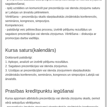
sagatavošanai;
- spēj uzstāties un komunicēt par prezentāciju vai stenda ziņojumu saturu
ar Latvijas un ārvalstu pētniekiem.
Vērtēšana – prezentāciju skaits starptautiskās zinātniskās konferencēs,
semināros, kongresos, simpozijos.
Kompetences:
- patstāvīgi veic pētniecības procesu, izvērtē pētījumu rezultātus un
sagatavo prezentācijas vai stenda ziņojumus. Vērtēšana – diskusija ar
promocijas darba vadītāju.
Kursa saturs(kalendārs)
Doktoranti patstāvīgi:
1. Apkopo, analizē un izvērtē pētījumu rezultātus.
2. Sagatavo prezentācijas vai stenda ziņojumus.
3. Uzstājas ar prezentācijām vai stenda ziņojumiem starptautiskās
zinātniskās konferencēs, semināros, kongresos un simpozijos Latvijā vai
ārvalstīs.
Prasības kredītpunktu iegūšanai
Kursa apjomam atbilstošs prezentāciju vai stenda ziņojumu skaits, ņemot
vērā sekojošus vērtējumus: