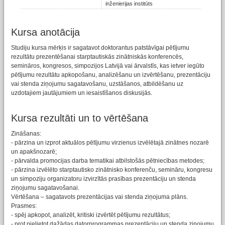
inženierijas institūts
Kursa anotācija
Studiju kursa mērķis ir sagatavot doktorantus patstāvīgai pētījumu
rezultātu prezentēšanai starptautiskās zinātniskās konferencēs,
semināros, kongresos, simpozijos Latvijā vai ārvalstīs, kas ietver iegūto
pētījumu rezultātu apkopošanu, analizēšanu un izvērtēšanu, prezentāciju
vai stenda ziņojumu sagatavošanu, uzstāšanos, atbildēšanu uz
uzdotajiem jautājumiem un iesaistīšanos diskusijās.
Kursa rezultāti un to vērtēšana
Zināšanas:
- pārzina un izprot aktuālos pētījumu virzienus izvēlētajā zinātnes nozarē
un apakšnozarē;
- pārvalda promocijas darba tematikai atbilstošās pētniecības metodes;
- pārzina izvēlēto starptautisko zinātnisko konferenču, semināru, kongresu
un simpoziju organizatoru izvirzītās prasības prezentāciju un stenda
ziņojumu sagatavošanai.
Vērtēšana – sagatavots prezentācijas vai stenda ziņojuma plāns.
Prasmes:
- spēj apkopot, analizēt, kritiski izvērtēt pētījumu rezultātus;
- prot pielietot dažādas datorprogrammas prezentāciju un stenda ziņojumu