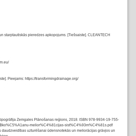
as un starptautiskās pieredzes apkopojums. [Tiešsaiste]. CLEANTECH
rm.eu/
e]. Pieejams: https://transformingdrainage.org/
s tipogrāfija Zemgales Plānošanas reģions, 2018. ISBN 978-9934-19-755-
r%C4%ABko%C5%A1anu-melior%C4%81cijas-sist%C4%93m%C4%81s.pdf
kās daudzveidības uzturēšanai ūdensnotekās un meliorācijas grāvjos un