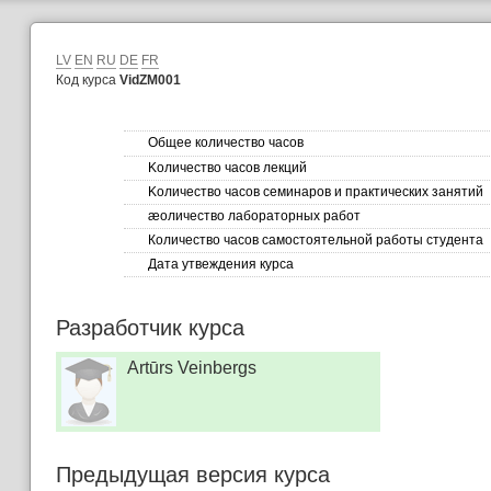
LV
EN
RU
DE
FR
Код курса
VidZM001
Общее количество часов
Kоличество часов лекций
Kоличество часов семинаров и практических занятий
æоличество лабораторных работ
Количество часов самостоятельной работы студента
Дата утвеждения курса
Разработчик курса
Artūrs Veinbergs
Предыдущая версия курса