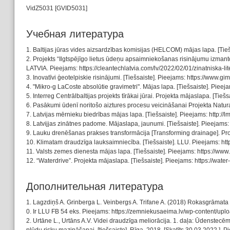
VidZ5031 [GVID5031]
Учебная литературa
1. Baltijas jūras vides aizsardzības komisijas (HELCOM) mājas lapa. [Tiešs
2. Projekts “Ilgtspējīgo lietus ūdeņu apsaimniekošanas risinājumu izman
LATVIA. Pieejams: https://cleantechlatvia.com/lv/2022/02/01/zinatniska-lit
3. Inovatīvi ģeotelpiskie risinājumi. [Tiešsaiste]. Pieejams: https://www.gi
4. "Mikro-g LaCoste absolūtie gravimetri". Mājas lapa. [Tiešsaiste]. Piee
5. Interreg Centrālbaltijas projekts tīrākai jūrai. Projekta mājaslapa. [Tie
6. Pasākumi ūdenī noritošo aiztures procesu veicināšanai Projekta Natur
7. Latvijas mērnieku biedrības mājas lapa. [Tiešsaiste]. Pieejams: http://lm
8. Latvijjas zinātnes padome. Mājaslapa, jaunumi. [Tiešsaiste]. Pieejams: h
9. Lauku drenēšanas prakses transformācija [Transforming drainage]. Proj
10. Klimatam draudzīga lauksaimniecība. [Tiešsaiste]. LLU. Pieejams: htt
11. Valsts zemes dienesta mājas lapa. [Tiešsaiste]. Pieejams: https://www.
12. “Waterdrive”. Projekta mājaslapa. [Tiešsaiste]. Pieejams: https://water-
Дополнительная литература
1. Lagzdiņš A. Grinberga L. Veinbergs A. Trifane A. (2018) Rokasgrāmata
0. Ir LLU FB 54 eks. Pieejams: https://zemniekusaeima.lv/wp-co
2. Urtāne L., Urtāns A.V. Videi draudzīga meliorācija. 1. daļa: Ūdenstec