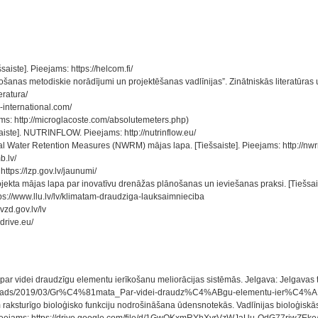
aiste]. Pieejams: https://helcom.fi/
tošanas metodiskie norādījumi un projektēšanas vadlīnijas”. Zinātniskās literatūr
eratura/
m-international.com/
jams: http://microglacoste.com/absolutemeters.php)
šsaiste]. NUTRINFLOW. Pieejams: http://nutrinflow.eu/
al Water Retention Measures (NWRM) mājas lapa. [Tiešsaiste]. Pieejams: http://nw
b.lv/
ttps://lzp.gov.lv/jaunumi/
ekta mājas lapa par inovatīvu drenāžas plānošanas un ieviešanas praksi. [Tiešsaist
ps://www.llu.lv/lv/klimatam-draudziga-lauksaimnieciba
vzd.gov.lv/lv
drive.eu/
 par videi draudzīgu elementu ierīkošanu meliorācijas sistēmās. Jelgava: Jelgava
ntent/uploads/2019/03/Gr%C4%81mata_Par-videi-draudz%C4%ABgu-elementu-ie
ēm raksturīgo bioloģisko funkciju nodrošināšana ūdensnotekās. Vadlīnijas bioloģis