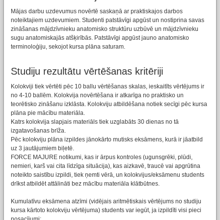
Mājas darbu uzdevumus novērtē saskaņā ar praktiskajos darbos
noteiktajiem uzdevumiem. Studenti patstāvīgi apgūst un nostiprina savas
zināšanas mājdzīvnieku anatomisko struktūru uzbūvē un mājdzīvnieku
sugu anatomiskajās atšķirībās. Patstāvīgi apgūst jauno anatomisko
terminoloģiju, sekojot kursa plāna saturam.
Studiju rezultātu vērtēšanas kritēriji
Kolokviji tiek vērtēti pēc 10 ballu vērtēšanas skalas, ieskaitīts vērtējums ir
no 4-10 ballēm. Kolokvija novērtēšana ir atkarīga no praktisko un
teorētisko zināšanu izklāsta. Kolokviju atbildēšana notiek secīgi pēc kursa
plāna pie mācību materiāla.
Katrs kolokvija slapjais materiāls tiek uzglabāts 30 dienas no tā
izgatavošanas brīža.
Pēc kolokviju plāna izpildes jānokārto mutisks eksāmens, kurā ir jāatbild
uz 3 jautājumiem biļetē.
FORCE MAJURE notikumi, kas ir ārpus kontroles (ugunsgrēki, plūdi,
nemieri, karš vai cita līdzīga situācija), kas aizkavē, traucē vai apgrūtina
noteikto saistību izpildi, tiek ņemti vērā, un kolokvijus/eksāmenu students
drīkst atbildēt attālināti bez mācību materiāla klātbūtnes.
Kumulatīvu eksāmena atzīmi (vidējais aritmētiskais vērtējums no studiju
kursa kārtoto kolokviju vērtējuma) students var iegūt, ja izpildīti visi pieci
nosacījumi: