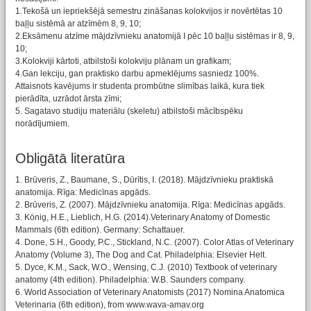
1.Tekošā un iepriekšējā semestru zināšanas kolokvijos ir novērtētas 10
baļļu sistēmā ar atzīmēm 8, 9, 10;
2.Eksāmenu atzīme mājdzīvnieku anatomijā I pēc 10 baļļu sistēmas ir 8, 9,
10;
3.Kolokviji kārtoti, atbilstoši kolokviju plānam un grafikam;
4.Gan lekciju, gan praktisko darbu apmeklējums sasniedz 100%.
Attaisnots kavējums ir studenta prombūtne slimības laikā, kura tiek
pierādīta, uzrādot ārsta zīmi;
5. Sagatavo studiju materiālu (skeletu) atbilstoši mācībspēku
norādījumiem.
Obligātā literatūra
1. Brūveris, Z., Baumane, S., Dūrītis, I. (2018). Mājdzīvnieku praktiskā
anatomija. Rīga: Medicīnas apgāds.
2. Brūveris, Z. (2007). Mājdzīvnieku anatomija. Rīga: Medicīnas apgāds.
3. König, H.E., Lieblich, H.G. (2014).Veterinary Anatomy of Domestic
Mammals (6th edition). Germany: Schattauer.
4. Done, S.H., Goody, P.C., Stickland, N.C. (2007). Color Atlas of Veterinary
Anatomy (Volume 3), The Dog and Cat. Philadelphia: Elsevier Helt.
5. Dyce, K.M., Sack, W.O., Wensing, C.J. (2010) Textbook of veterinary
anatomy (4th edition). Philadelphia: W.B. Saunders company.
6. World Association of Veterinary Anatomists (2017) Nomina Anatomica
Veterinaria (6th edition), from www.wava-amav.org