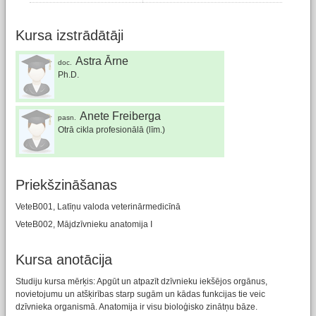
Kursa izstrādātāji
Astra Ārne
doc.
Ph.D.
Anete Freiberga
pasn.
Otrā cikla profesionālā (līm.)
Priekšzināšanas
VeteB001, Latīņu valoda veterinārmedicīnā
VeteB002, Mājdzīvnieku anatomija I
Kursa anotācija
Studiju kursa mērķis: Apgūt un atpazīt dzīvnieku iekšējos orgānus,
novietojumu un atšķirības starp sugām un kādas funkcijas tie veic
dzīvnieka organismā. Anatomija ir visu bioloģisko zinātņu bāze.