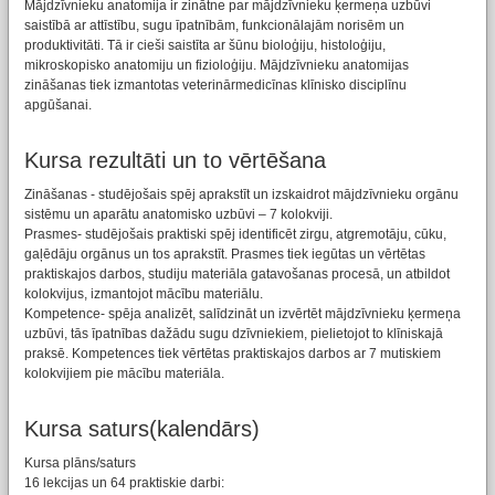
Mājdzīvnieku anatomija ir zinātne par mājdzīvnieku ķermeņa uzbūvi
saistībā ar attīstību, sugu īpatnībām, funkcionālajām norisēm un
produktivitāti. Tā ir cieši saistīta ar šūnu bioloģiju, histoloģiju,
mikroskopisko anatomiju un fizioloģiju. Mājdzīvnieku anatomijas
zināšanas tiek izmantotas veterinārmedicīnas klīnisko disciplīnu
apgūšanai.
Kursa rezultāti un to vērtēšana
Zināšanas - studējošais spēj aprakstīt un izskaidrot mājdzīvnieku orgānu
sistēmu un aparātu anatomisko uzbūvi – 7 kolokviji.
Prasmes- studējošais praktiski spēj identificēt zirgu, atgremotāju, cūku,
gaļēdāju orgānus un tos aprakstīt. Prasmes tiek iegūtas un vērtētas
praktiskajos darbos, studiju materiāla gatavošanas procesā, un atbildot
kolokvijus, izmantojot mācību materiālu.
Kompetence- spēja analizēt, salīdzināt un izvērtēt mājdzīvnieku ķermeņa
uzbūvi, tās īpatnības dažādu sugu dzīvniekiem, pielietojot to klīniskajā
praksē. Kompetences tiek vērtētas praktiskajos darbos ar 7 mutiskiem
kolokvijiem pie mācību materiāla.
Kursa saturs(kalendārs)
Kursa plāns/saturs
16 lekcijas un 64 praktiskie darbi: