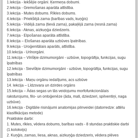
1.lekcija - Iekšējie orgāni. Ķermeņa dobumi.
2.lekcija - Gremošanas aparāta attīstība.
3.lekcija - Mutes dobums. Rīkles dobums.
4.lekcija - Priekšējā zarna (barības vads, kuņģis)
5.lekcija - Vidējā zarna (tievā zarna), pakaļējā zarna (resnā zarna)
6.lekcija - Aknas, aizkuņģa dziedzeris.
7.lekcija - Elpošanas aparāta attīstība.
8.lekcija – Elošanas aparāta uzbūves īpatnības.
9.lekcija - Uroģenitālais aparāts, attīstība.
10.lekcija - Urīnorgāni.
11.lekcija – Vīrišķie dzimumorgāni - uzbūve, topogrāfija, funkcijas, sugu
īpatnības
12.lekcija - Sievišķie dzimumorgāni - uzbūve, topogrāfija, funkcijas, sugu
īpatnības
13.lekcija - Maņu orgānu iedalījums, acs uzbūve
14. lekcija – Līdzsvara un dzirdes orgāns
15.lekcija – Ādas segas un tās veidojumu morfofunkcionālais
raksturojums, filo- un ontoģenēze (āda, mati, dziedzeri, spilventiņi, naga
uzbūve).
16.lekcija - Digitālie risinājumi anatomijas pilnveidei (datorredze: attēlu
klasifikācijas metode)
Praktiskie darbi:
1. Mutes, rīkles, vēdera dobums, barības vads - 8 stundas praktiskie darbi
(1.kolokvijs)
2. Kuņģis, zarnas, liesa, aknas, aizkuņģa dziedzeris, vēdera plēves