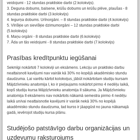
veidojumi - 12 stundas praktiskie darbi (2.kolokvijs).
3. Deguna dobums, balsene, krūšu dobums un krūšu plēve, plaušas - 8
stundas praktiskie darbi (3.kolokvijs)
4. Iegurņa dobums. Urīnorgāni. – 8 stundas praktiskie darbi (4.kolokvijs)
5. Vīrišķie un sievišķie dzimumorgāni – 12 stundas praktiskie darbi
(5.kolokvijs)
6. Maņu orgāni - 8 stundas praktiskie darbi (6.kolokvijs)
7. Āda un tās veidojumi - 8 stundas praktiskie darbi (7.kolokvijs)
Prasības kredītpunktu iegūšanai
Sekmīgi nokārtoti 7 kolokviji un eksāmens. Lekciju un praktisko darbu
neattaisnoti kavējumi nav vairāk kā 30% no kopējā akadēmisko stundu
daudzuma. Lai varētu kārtot kolokvijus, jābūt nokārtotam studiju kursam
Mājdzīvnieku anatomija I, ko ir pieļaujams nokārtot pirmo 4 nedēļu laikā,
kopš studiju kursa Mājdzīvnieku anatomija II sākuma. Ja Mājdzīvnieku
anatomija II eksāmens nav nokārtots nākamā semestra pirmo 4 nedēļu
laikā un/vai neattaisnotie kavējumi ir vairāk nekā 30% no kopējā
akadēmisko stundu daudzuma, tad kurss ir jāapgūst no jauna nākamajā
gadā, ievērojot studiju kursa plānu.
Studējošo patstāvīgo darbu organizācijas un
uzdevumu raksturojums