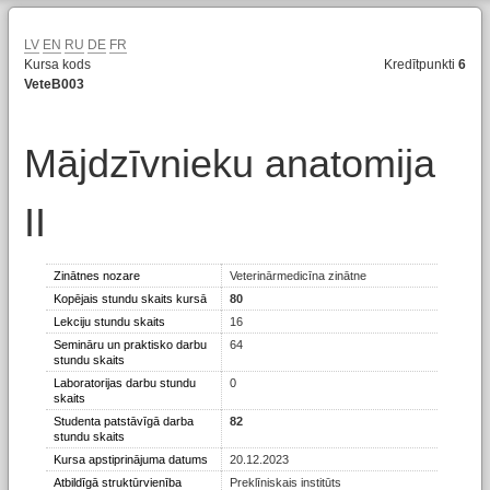
LV
EN
RU
DE
FR
Kursa kods
Kredītpunkti
6
VeteB003
Mājdzīvnieku anatomija
II
Zinātnes nozare
Veterinārmedicīna zinātne
Kopējais stundu skaits kursā
80
Lekciju stundu skaits
16
Semināru un praktisko darbu
64
stundu skaits
Laboratorijas darbu stundu
0
skaits
Studenta patstāvīgā darba
82
stundu skaits
Kursa apstiprinājuma datums
20.12.2023
Atbildīgā struktūrvienība
Preklīniskais institūts