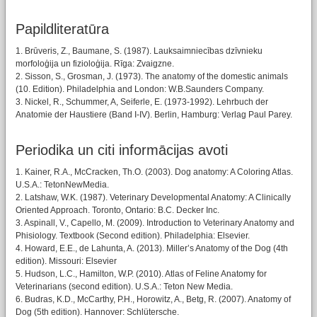
Papildliteratūra
1. Brūveris, Z., Baumane, S. (1987). Lauksaimniecības dzīvnieku
morfoloģija un fizioloģija. Rīga: Zvaigzne.
2. Sisson, S., Grosman, J. (1973). The anatomy of the domestic animals
(10. Edition). Philadelphia and London: W.B.Saunders Company.
3. Nickel, R., Schummer, A, Seiferle, E. (1973-1992). Lehrbuch der
Anatomie der Haustiere (Band I-IV). Berlin, Hamburg: Verlag Paul Parey.
Periodika un citi informācijas avoti
1. Kainer, R.A., McCracken, Th.O. (2003). Dog anatomy: A Coloring Atlas.
U.S.A.: TetonNewMedia.
2. Latshaw, W.K. (1987). Veterinary Developmental Anatomy: A Clinically
Oriented Approach. Toronto, Ontario: B.C. Decker Inc.
3. Aspinall, V., Capello, M. (2009). Introduction to Veterinary Anatomy and
Phisiology. Textbook (Second edition). Philadelphia: Elsevier.
4. Howard, E.E., de Lahunta, A. (2013). Miller’s Anatomy of the Dog (4th
edition). Missouri: Elsevier
5. Hudson, L.C., Hamilton, W.P. (2010). Atlas of Feline Anatomy for
Veterinarians (second edition). U.S.A.: Teton New Media.
6. Budras, K.D., McCarthy, P.H., Horowitz, A., Betg, R. (2007). Anatomy of
Dog (5th edition). Hannover: Schlütersche.