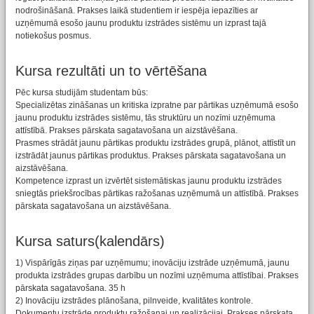
nodrošināšanā. Prakses laikā studentiem ir iespēja iepazīties ar
uzņēmumā esošo jaunu produktu izstrādes sistēmu un izprast tajā
notiekošus posmus.
Kursa rezultāti un to vērtēšana
Pēc kursa studijām studentam būs:
Specializētas zināšanas un kritiska izpratne par pārtikas uzņēmumā esošo
jaunu produktu izstrādes sistēmu, tās struktūru un nozīmi uzņēmuma
attīstībā. Prakses pārskata sagatavošana un aizstāvēšana.
Prasmes strādāt jaunu pārtikas produktu izstrādes grupā, plānot, attīstīt un
izstrādāt jaunus pārtikas produktus. Prakses pārskata sagatavošana un
aizstāvēšana.
Kompetence izprast un izvērtēt sistemātiskas jaunu produktu izstrādes
sniegtās priekšrocības pārtikas ražošanas uzņēmumā un attīstībā. Prakses
pārskata sagatavošana un aizstāvēšana.
Kursa saturs(kalendārs)
1) Vispārīgās ziņas par uzņēmumu; inovāciju izstrāde uzņēmumā, jaunu
produkta izstrādes grupas darbību un nozīmi uzņēmuma attīstībai. Prakses
pārskata sagatavošana. 35 h
2) Inovāciju izstrādes plānošana, pilnveide, kvalitātes kontrole.
Dokumentu izstrāde produktu ražošanai un realizācijai. Prakses pārskata