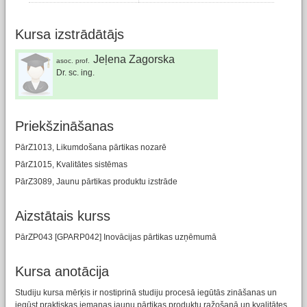
Kursa izstrādātājs
Jeļena Zagorska
asoc. prof.
Dr. sc. ing.
Priekšzināšanas
PārZ1013, Likumdošana pārtikas nozarē
PārZ1015, Kvalitātes sistēmas
PārZ3089, Jaunu pārtikas produktu izstrāde
Aizstātais kurss
PārZP043 [GPARP042] Inovācijas pārtikas uzņēmumā
Kursa anotācija
Studiju kursa mērķis ir nostiprinā studiju procesā iegūtās zināšanas un
iegūst praktiskas iemaņas jaunu pārtikas produktu ražošanā un kvalitātes