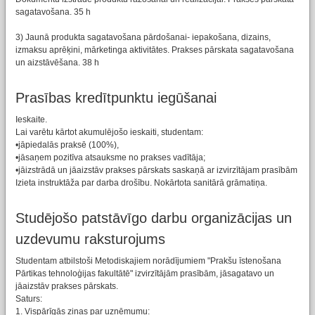
sagatavošana. 35 h
3) Jaunā produkta sagatavošana pārdošanai- iepakošana, dizains,
izmaksu aprēķini, mārketinga aktivitātes. Prakses pārskata sagatavošana
un aizstāvēšana. 38 h
Prasības kredītpunktu iegūšanai
Ieskaite.
Lai varētu kārtot akumulējošo ieskaiti, studentam:
•jāpiedalās praksē (100%),
•jāsaņem pozitīva atsauksme no prakses vadītāja;
•jāizstrādā un jāaizstāv prakses pārskats saskaņā ar izvirzītājam prasībām
Izieta instruktāža par darba drošību. Nokārtota sanitārā grāmatiņa.
Studējošo patstāvīgo darbu organizācijas un
uzdevumu raksturojums
Studentam atbilstoši Metodiskajiem norādījumiem "Prakšu īstenošana
Pārtikas tehnoloģijas fakultātē" izvirzītājām prasībām, jāsagatavo un
jāaizstāv prakses pārskats.
Saturs:
1. Vispārīgās ziņas par uzņēmumu: