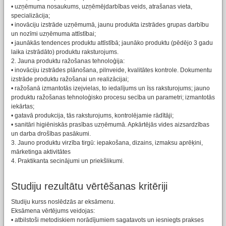
• uzņēmuma nosaukums, uzņēmējdarbības veids, atrašanas vieta,
specializācija;
• inovāciju izstrāde uzņēmumā, jaunu produkta izstrādes grupas darbību
un nozīmi uzņēmuma attīstībai;
• jaunākās tendences produktu attīstībā; jaunāko produktu (pēdējo 3 gadu
laika izstrādāto) produktu raksturojums.
2. Jauna produktu ražošanas tehnoloģija:
• inovāciju izstrādes plānošana, pilnveide, kvalitātes kontrole. Dokumentu
izstrāde produktu ražošanai un realizācijai;
• ražošanā izmantotās izejvielas, to iedalījums un īss raksturojums; jauno
produktu ražošanas tehnoloģisko procesu secība un parametri; izmantotās
iekārtas;
• gatavā produkcija, tās raksturojums, kontrolējamie rādītāji;
• sanitāri higiēniskās prasības uzņēmumā. Apkārtējās vides aizsardzības
un darba drošības pasākumi.
3. Jauno produktu virzība tirgū: iepakošana, dizains, izmaksu aprēķini,
mārketinga aktivitātes
4. Praktikanta secinājumi un priekšlikumi.
Studiju rezultātu vērtēšanas kritēriji
Studiju kurss noslēdzās ar eksāmenu.
Eksāmena vērtējums veidojas:
• atbilstoši metodiskiem norādījumiem sagatavots un iesniegts prakses