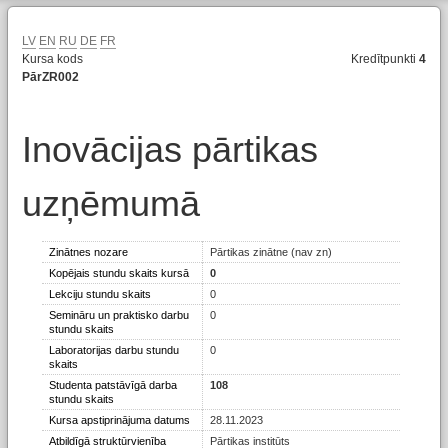
LV
EN
RU
DE
FR
Kursa kods
Kredītpunkti
4
PārZR002
Inovācijas pārtikas
uzņēmumā
Zinātnes nozare
Pārtikas zinātne (nav zn)
Kopējais stundu skaits kursā
0
Lekciju stundu skaits
0
Semināru un praktisko darbu
0
stundu skaits
Laboratorijas darbu stundu
0
skaits
Studenta patstāvīgā darba
108
stundu skaits
Kursa apstiprinājuma datums
28.11.2023
Atbildīgā struktūrvienība
Pārtikas institūts