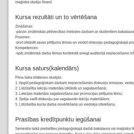
maģistra studiju līmenī.
Kursa rezultāti un to vērtēšana
Zināšanas:
-pārzin zinātniskās pētniecības metodes darbam ar studentiem bakalaura
Prasmes:
-prot izklāstīt savas pētījumu tēmas un veidot diskusiju pedagoģiskajā pr
Kompetences:
-spēj zinātniskā darba tēmas kontekstā sniegt auditorijā nepieciešamo inf
Kursa saturs(kalendārs)
Pilna laika klātienes studijās:
1. Apgūt pedagoģiskam darbam nepieciešamās diskusiju iemaņas, veidojot
2. Līdzdalība lekciju materiāla izklāstā un sagatavošanā;
3. Lekcijas materiāla sagatavošana par promocijas pētījuma tēmu;
4. Spēja vadīt diskusiju par sagatavoto lekciju materiāliem;
5. Līdzdalība kursa darba novērtēšanā un viedokļa izteikšana.
Prasības kredītpunktu iegūšanai
Semestra laikā piedalīties pedagoģiskajā darbā bakalaura vai maģistra 