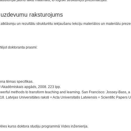
itorijai jaunu faktu materiālu, to loģiski strukturējot prezentācijās.
n uzdevumu raksturojums
atklāsmju un rezultātu strukturētu iekļaušanu lekciju materiālos un materiālu prez
rtējot doktoranta prasmi:
ena tēmas specifikas.
U Akadēmiskais apgāds, 2008. 223 lpp.
owerful methods to transform teaching and learning. San Francisco: Jossey-Bass, a
atvijas Universitātes raksti = Acta Universitatis Latviensis = Scientific Papers U
vēles kurss doktora studiju programmā Vides inženierija.