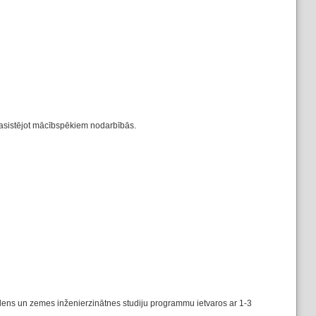
, asistējot mācībspēkiem nodarbībās.
dens un zemes inženierzinātnes studiju programmu ietvaros ar 1-3