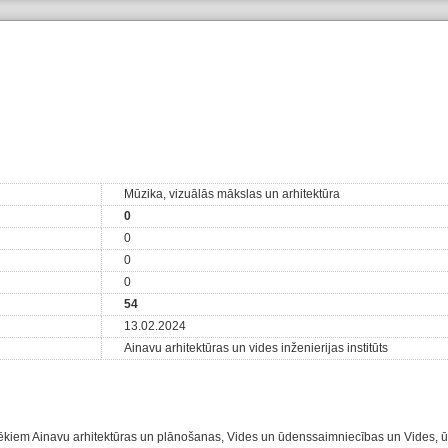
Mūzika, vizuālās mākslas un arhitektūra
0
0
0
0
54
13.02.2024
Ainavu arhitektūras un vides inženierijas institūts
spēkiem Ainavu arhitektūras un plānošanas, Vides un ūdenssaimniecības un Vides,