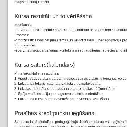
maģistra studiju līmenī.
Kursa rezultāti un to vērtēšana
Zināšanas:
-pārzin zinātniskās pētniecības metodes darbam ar studentiem bakalaura
Prasmes:
-prot izklāstīt savas pētījumu tēmas un veidot diskusiju pedagoģiskajā pr
Kompetences:
-spēj zinātniskā darba tēmas kontekstā sniegt auditorijā nepieciešamo inf
Kursa saturs(kalendārs)
Pilna laika klātienes studijās:
1. Apgūt pedagoģiskam darbam nepieciešamās diskusiju iemaņas, veidojot
2. Līdzdalība lekciju materiāla izklāstā un sagatavošanā;
3. Lekcijas materiāla sagatavošana par promocijas pētījuma tēmu;
4. Spēja vadīt diskusiju par sagatavoto lekciju materiāliem;
5. Līdzdalība kursa darba novērtēšanā un viedokļa izteikšana.
Prasības kredītpunktu iegūšanai
Semestra laikā piedalīties pedagoģiskajā darbā bakalaura vai maģistra 