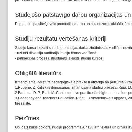
prezentācijām par nozares tematiku. Kursa visu daļu apvienojumā sniegt aud
Studējošo patstāvīgo darbu organizācijas u
Doktorants patstāvīgi veic promocijas darbu un citu nozares aktuālo tēmu 
Studiju rezultātu vērtēšanas kritēriji
Studiju kursa ieskaiti sniedz promocijas darba zinātniskais vadītājs, novē
- uzturēt diskusiju auditorijā lekciju tēmas vadīšanā,
- pētniecības procesa strukturēts izklāsts studiju kursos.
Obligātā literatūra
Izmantojamā literatūra pedagoģiskajā praksē ir atkarīga no pētījuma virzi
1.Rubene, Z. Kritiskās domāšanas izmantošana studiju procesā. Rīga: L
2.Barbezat D. P., Bush M. Contemplative practices in higher education: p
3.Pedagogy and Teachers Education. Rīga: LU Akadēmiskais apgāds, 2018. L
tiešsaistē.
Piezīmes
Obligāts kurss doktora studiju programmā Ainavu arhitektūra un brīvās iz