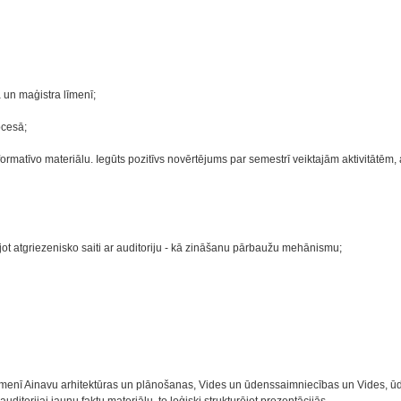
 un maģistra līmenī;
ocesā;
ormatīvo materiālu. Iegūts pozitīvs novērtējums par semestrī veiktajām aktivitātēm
 atgriezenisko saiti ar auditoriju - kā zināšanu pārbaužu mehānismu;
līmenī Ainavu arhitektūras un plānošanas, Vides un ūdenssaimniecības un Vides, ū