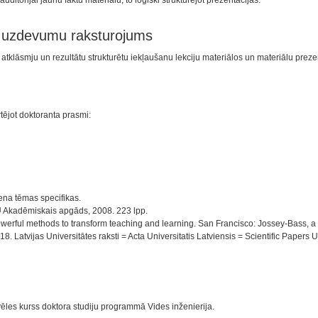
itorijai jaunu faktu materiālu, to loģiski strukturējot prezentācijās.
n uzdevumu raksturojums
atklāsmju un rezultātu strukturētu iekļaušanu lekciju materiālos un materiālu prez
rtējot doktoranta prasmi:
ena tēmas specifikas.
U Akadēmiskais apgāds, 2008. 223 lpp.
owerful methods to transform teaching and learning. San Francisco: Jossey-Bass, a
atvijas Universitātes raksti = Acta Universitatis Latviensis = Scientific Papers U
vēles kurss doktora studiju programmā Vides inženierija.