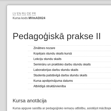
LV
EN
RU
DE
FR
Kursa kods
MVmAD024
Pedagoģiskā prakse II
Zinātnes nozare
Kopējais stundu skaits kursā
Lekciju stundu skaits
Semināru un praktisko darbu stundu skaits
Laboratorijas darbu stundu skaits
Studenta patstāvīgā darba stundu skaits
Kursa apstiprinājuma datums
Atbildīgā struktūrvienība
Kursa anotācija
Kursa apguve saistīta ar pedagoģisko iemaņu attīstību, asistējot mācīb