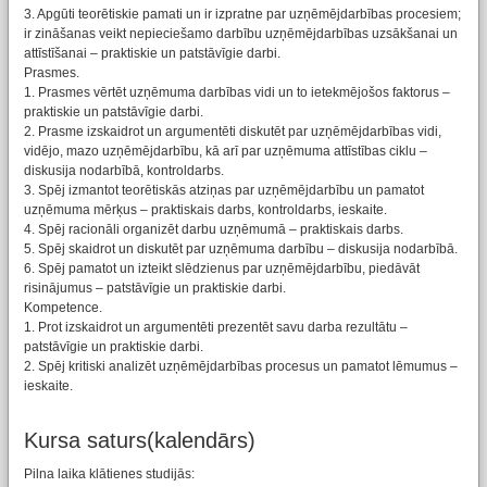
3. Apgūti teorētiskie pamati un ir izpratne par uzņēmējdarbības procesiem;
ir zināšanas veikt nepieciešamo darbību uzņēmējdarbības uzsākšanai un
attīstīšanai – praktiskie un patstāvīgie darbi.
Prasmes.
1. Prasmes vērtēt uzņēmuma darbības vidi un to ietekmējošos faktorus –
praktiskie un patstāvīgie darbi.
2. Prasme izskaidrot un argumentēti diskutēt par uzņēmējdarbības vidi,
vidējo, mazo uzņēmējdarbību, kā arī par uzņēmuma attīstības ciklu –
diskusija nodarbībā, kontroldarbs.
3. Spēj izmantot teorētiskās atziņas par uzņēmējdarbību un pamatot
uzņēmuma mērķus – praktiskais darbs, kontroldarbs, ieskaite.
4. Spēj racionāli organizēt darbu uzņēmumā – praktiskais darbs.
5. Spēj skaidrot un diskutēt par uzņēmuma darbību – diskusija nodarbībā.
6. Spēj pamatot un izteikt slēdzienus par uzņēmējdarbību, piedāvāt
risinājumus – patstāvīgie un praktiskie darbi.
Kompetence.
1. Prot izskaidrot un argumentēti prezentēt savu darba rezultātu –
patstāvīgie un praktiskie darbi.
2. Spēj kritiski analizēt uzņēmējdarbības procesus un pamatot lēmumus –
ieskaite.
Kursa saturs(kalendārs)
Pilna laika klātienes studijās: