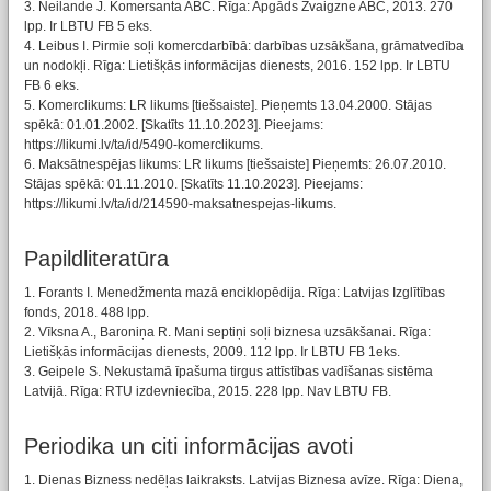
3. Neilande J. Komersanta ABC. Rīga: Apgāds Zvaigzne ABC, 2013. 270
lpp. Ir LBTU FB 5 eks.
4. Leibus I. Pirmie soļi komercdarbībā: darbības uzsākšana, grāmatvedība
un nodokļi. Rīga: Lietišķās informācijas dienests, 2016. 152 lpp. Ir LBTU
FB 6 eks.
5. Komerclikums: LR likums [tiešsaiste]. Pieņemts 13.04.2000. Stājas
spēkā: 01.01.2002. [Skatīts 11.10.2023]. Pieejams:
https://likumi.lv/ta/id/5490-komerclikums.
6. Maksātnespējas likums: LR likums [tiešsaiste] Pieņemts: 26.07.2010.
Stājas spēkā: 01.11.2010. [Skatīts 11.10.2023]. Pieejams:
https://likumi.lv/ta/id/214590-maksatnespejas-likums.
Papildliteratūra
1. Forants I. Menedžmenta mazā enciklopēdija. Rīga: Latvijas Izglītības
fonds, 2018. 488 lpp.
2. Vīksna A., Baroniņa R. Mani septiņi soļi biznesa uzsākšanai. Rīga:
Lietišķās informācijas dienests, 2009. 112 lpp. Ir LBTU FB 1eks.
3. Geipele S. Nekustamā īpašuma tirgus attīstības vadīšanas sistēma
Latvijā. Rīga: RTU izdevniecība, 2015. 228 lpp. Nav LBTU FB.
Periodika un citi informācijas avoti
1. Dienas Bizness nedēļas laikraksts. Latvijas Biznesa avīze. Rīga: Diena,