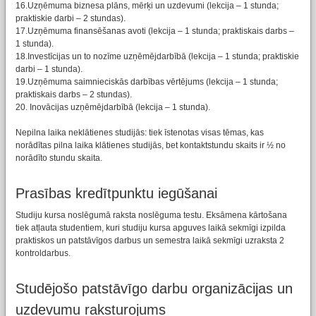
16.Uzņēmuma biznesa plāns, mērķi un uzdevumi (lekcija – 1 stunda;
praktiskie darbi – 2 stundas).
17.Uzņēmuma finansēšanas avoti (lekcija – 1 stunda; praktiskais darbs –
1 stunda).
18.Investīcijas un to nozīme uzņēmējdarbībā (lekcija – 1 stunda; praktiskie
darbi – 1 stunda).
19.Uzņēmuma saimnieciskās darbības vērtējums (lekcija – 1 stunda;
praktiskais darbs – 2 stundas).
20. Inovācijas uzņēmējdarbībā (lekcija – 1 stunda).
Nepilna laika neklātienes studijās: tiek īstenotas visas tēmas, kas
norādītas pilna laika klātienes studijās, bet kontaktstundu skaits ir ½ no
norādīto stundu skaita.
Prasības kredītpunktu iegūšanai
Studiju kursa noslēgumā raksta noslēguma testu. Eksāmena kārtošana
tiek atļauta studentiem, kuri studiju kursa apguves laikā sekmīgi izpilda
praktiskos un patstāvīgos darbus un semestra laikā sekmīgi uzraksta 2
kontroldarbus.
Studējošo patstāvīgo darbu organizācijas un
uzdevumu raksturojums