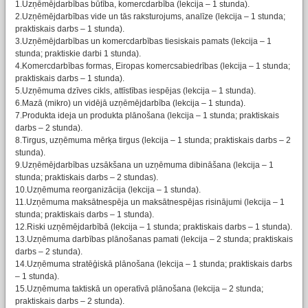
1.Uzņēmējdarbības būtība, komercdarbība (lekcija – 1 stunda).
2.Uzņēmējdarbības vide un tās raksturojums, analīze (lekcija – 1 stunda;
praktiskais darbs – 1 stunda).
3.Uzņēmējdarbības un komercdarbības tiesiskais pamats (lekcija – 1
stunda; praktiskie darbi 1 stunda).
4.Komercdarbības formas, Eiropas komercsabiedrības (lekcija – 1 stunda;
praktiskais darbs – 1 stunda).
5.Uzņēmuma dzīves cikls, attīstības iespējas (lekcija – 1 stunda).
6.Mazā (mikro) un vidējā uzņēmējdarbība (lekcija – 1 stunda).
7.Produkta ideja un produkta plānošana (lekcija – 1 stunda; praktiskais
darbs – 2 stunda).
8.Tirgus, uzņēmuma mērķa tirgus (lekcija – 1 stunda; praktiskais darbs – 2
stunda).
9.Uzņēmējdarbības uzsākšana un uzņēmuma dibināšana (lekcija – 1
stunda; praktiskais darbs – 2 stundas).
10.Uzņēmuma reorganizācija (lekcija – 1 stunda).
11.Uzņēmuma maksātnespēja un maksātnespējas risinājumi (lekcija – 1
stunda; praktiskais darbs – 1 stunda).
12.Riski uzņēmējdarbībā (lekcija – 1 stunda; praktiskais darbs – 1 stunda).
13.Uzņēmuma darbības plānošanas pamati (lekcija – 2 stunda; praktiskais
darbs – 2 stunda).
14.Uzņēmuma stratēģiskā plānošana (lekcija – 1 stunda; praktiskais darbs
– 1 stunda).
15.Uzņēmuma taktiskā un operatīvā plānošana (lekcija – 2 stunda;
praktiskais darbs – 2 stunda).