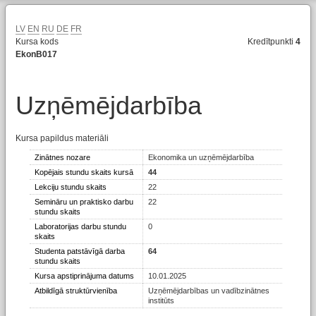
LV
EN
RU
DE
FR
Kursa kods
Kredītpunkti
4
EkonB017
Uzņēmējdarbība
Kursa papildus materiāli
Zinātnes nozare
Ekonomika un uzņēmējdarbība
Kopējais stundu skaits kursā
44
Lekciju stundu skaits
22
Semināru un praktisko darbu
22
stundu skaits
Laboratorijas darbu stundu
0
skaits
Studenta patstāvīgā darba
64
stundu skaits
Kursa apstiprinājuma datums
10.01.2025
Atbildīgā struktūrvienība
Uzņēmējdarbības un vadībzinātnes
institūts