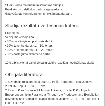
Studiju kursa materiālu un literatūras studijas.
Praktisko un patstāvīgo darbu sagatavošana.
Gatavošanās kontroldarbiem un eksāmena darbam.
Studiju rezultātu vērtēšanas kritēriji
Eksāmens.
Vērtējums veidojas no:
• 30% patstāvīgie un praktiskie darbi;
• 20% 1. kontroldarbs (1. – 10. tēma);
• 20% 2. kontroldarbs (11. – 20. tēma);
• 30% noslēguma eksāmena darbs.
10% atbilst vienai ballei 10 baļļu studiju rezultātu novērtēšanas skalā.
Obligātā literatūra
1. Uzņēmēja rokasgrāmata. Sast. G. Pelša, I. Ruperte. Rīga: Jumava,
2009. 376 lpp. Ir LBTU FB 1eks.
2. How to Plan Business? A.Muška, L.Paula, L.Līcīte, D.Popluga. In:
Entrepreneurship in Rural Areas Through the Production and Exploitation
of Medical and Aromatical plants: manual. Jelgava, 2018. 130.-258. lpp. Ir
LBTU FB 6 eks.