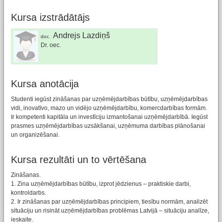
Kursa izstrādātājs
Andrejs Lazdiņš
doc.
Dr. oec.
Kursa anotācija
Studenti iegūst zināšanas par uzņēmējdarbības būtību, uzņēmējdarbības
vidi, inovatīvo, mazo un vidējo uzņēmējdarbību, komercdarbības formām.
Ir kompetenti kapitāla un investīciju izmantošanai uzņēmējdarbībā. Iegūst
prasmes uzņēmējdarbības uzsākšanai, uzņēmuma darbības plānošanai
un organizēšanai.
Kursa rezultāti un to vērtēšana
Zināšanas.
1. Zina uzņēmējdarbības būtību, izprot jēdzienus – praktiskie darbi,
kontroldarbs.
2. Ir zināšanas par uzņēmējdarbības principiem, tiesību normām, analizēt
situāciju un risināt uzņēmējdarbības problēmas Latvijā – situāciju analīze,
ieskaite.