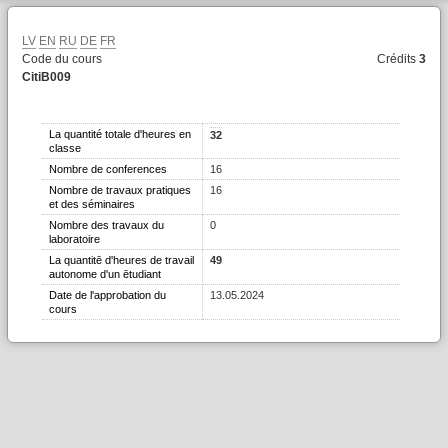
LV
EN
RU
DE
FR
Code du cours
Crédits
3
CitiB009
La quantité totale d'heures en
32
classe
Nombre de conferences
16
Nombre de travaux pratiques
16
et des séminaires
Nombre des travaux du
0
laboratoire
La quantitē d'heures de travail
49
autonome d'un ētudiant
Date de l'approbation du
13.05.2024
cours