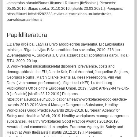
katastrofas pārvaldīšanas likums: LR likums [tiešsaiste]. Pieņemts:
05.05.2016. Stājas spēkā: 01.10.2016. [skatīts 23.03.2021.]. Pieejams:
https://likumi.lv/ta/id/282333-civilas-aizsardzibas-un-katastrofas-
parvaldisanas-likums
Papildliteratūra
1.Darba drošība. Latvijas Brīvo arodbiedrību savienība, LR Labklājības
ministrija. Rīga: Latvijas Brīvo arodbiedrību savienība, 2010. 278 lpp.
2.Jemeļjanovs V., Sulojeva J. Civilā aizsardzība: laboratorijas darbi. Rīga:
RTU, 2009. 20 lpp.
3. Work-related musculoskeletal disorders: prevalence, costs and
demographics in the EU, Jan de Kok, Paul Vroonhof, Jacqueline Snijders,
Georgios Roullis, Martin Clarke (Panteia), Kees Peereboom, Pim van
Dorst ( vhp human performance), Iñigo Isusi (IKEI). Luxembourg:
Publications Office of the European Union, 2019, ISBN: 978-92-9479-145-
0 [tiešsaiste] [skatīts 28.12.2019.] Pieejams:
https://osha.europa.eu/lv/publications/healthy-workplaces-good-practice-
awards-2018-2019/view 4.Manage Dangerous Substance, Healthy
Workplaces Good Practice Awards 2018-2019. European Agency for
Safety and Health at Work, 2019. Healthy workplaces manage dangerous
substances. Healthy Workplaces Good Practice Awards 2018-2019.
Awarded and commended examples. European Agency for Safety and
Health at Work [tiešsaiste] [skatīts 28.12.2019.]. Pieejams: