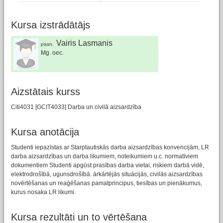
Kursa izstrādātājs
Vairis Lasmanis
pasn.
Mg. oec.
Aizstātais kurss
Citi4031 [GCIT4033] Darba un civilā aizsardzība
Kursa anotācija
Studenti iepazīstas ar Starptautiskās darba aizsardzības konvencijām, LR
darba aizsardzības un darba likumiem, noteikumiem u.c. normatīviem
dokumentiem Studenti apgūst prasības darba vietai, riskiem darbā vidē,
elektrodrošībā, ugunsdrošībā. ārkārtējās situācijās, civilās aizsardzības
novērtēšanas un reaģēšanas pamatprincipus, tiesības un pienākumus,
kurus nosaka LR likumi.
Kursa rezultāti un to vērtēšana