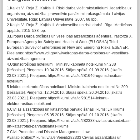
1.Kaļķis V., Roja Ž., Kaļķis H. Riski darba vidē: raksturlielumi, iedarbība uz
organismu, aizsardzība, preventīvie pasākumi: rokasgrāmata. Latvijas
Universitāte. Rīga: Latvijas Universitāte, 2007. 68 lpp.
2.Kaļķis V., Roja Ž., Kaļķis H. Arodveselība un riski darbā. Rīga: Medicīnas
apgāds, 2015. 538 lpp.
3.Eiropas Darba drošības un veselības aizsardzības aģentūra. Irastorza X.
European Agency for Safety and Health at Work (EU-OSHA).Third
European Survey of Enterprises on New and Emerging Risks. ESENER.
Pieejams: https://www.vdi.gov.lv/lv/eiropas-darba-drosibas-un-veselibas-
aizsardzibas-agentura
4.Ugunsdrošības noteikumi : Ministru kabineta noteikumi Nr. 238
[tiešsaiste]. Pieņemts: 19.04.2016. Stājas spēkā: 01.09.2016. [skatīts
23.03.2021.]. Pieejams: https://likumi.lv/ta/id/281646-ugunsdrosibas-
noteikumi.
5.Iekārtu elektrodrošības noteikumi. Ministru kabineta noteikumi Nr. 209
[tiešsaiste]. Pieņemts: 12.04.2016. Stājas spēkā: 20.04.2016. [skatīts
23.03.2021.]. Pieejams: https://likumi.lv/ta/id/281514-iekartu-
elektrodrosibas-noteikumi
6.Civilās aizsardzības un katastrofas pārvaldīšanas likums: LR likums
[tiešsaiste]. Pieņemts: 05.05.2016. Stājas spēkā: 01.10.2016. [skatīts
23.03.2021.]. Pieejams: https://likumi.lv/ta/id/282333-civilas-aizsardzibas-
un-katastrofas-parvaldisanas-likums
7.Civil Protection and Disaster Management Law.
Available:https://likumi.lv/ta/en/en/id/282333 Civilās aizsardzības un