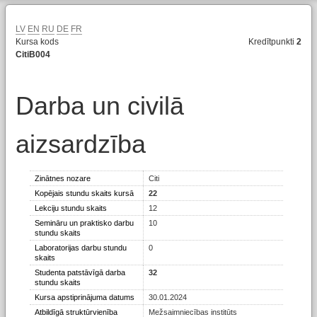
LV
EN
RU
DE
FR
Kursa kods
Kredītpunkti
2
CitiB004
Darba un civilā
aizsardzība
Zinātnes nozare
Citi
Kopējais stundu skaits kursā
22
Lekciju stundu skaits
12
Semināru un praktisko darbu
10
stundu skaits
Laboratorijas darbu stundu
0
skaits
Studenta patstāvīgā darba
32
stundu skaits
Kursa apstiprinājuma datums
30.01.2024
Atbildīgā struktūrvienība
Mežsaimniecības institūts