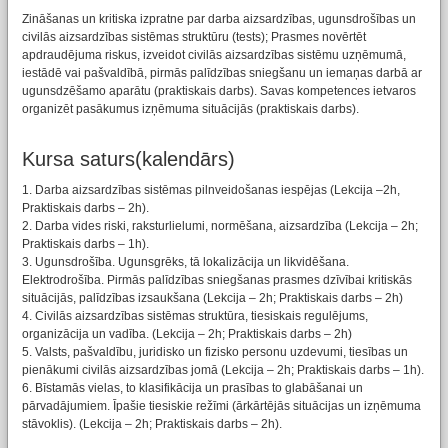
Zināšanas un kritiska izpratne par darba aizsardzības, ugunsdrošības un
civilās aizsardzības sistēmas struktūru (tests); Prasmes novērtēt
apdraudējuma riskus, izveidot civilās aizsardzības sistēmu uzņēmumā,
iestādē vai pašvaldībā, pirmās palīdzības sniegšanu un iemaņas darbā ar
ugunsdzēšamo aparātu (praktiskais darbs). Savas kompetences ietvaros
organizēt pasākumus izņēmuma situācijās (praktiskais darbs).
Kursa saturs(kalendārs)
1. Darba aizsardzības sistēmas pilnveidošanas iespējas (Lekcija –2h,
Praktiskais darbs – 2h).
2. Darba vides riski, raksturlielumi, normēšana, aizsardzība (Lekcija – 2h;
Praktiskais darbs – 1h).
3. Ugunsdrošība. Ugunsgrēks, tā lokalizācija un likvidēšana.
Elektrodrošība. Pirmās palīdzības sniegšanas prasmes dzīvībai kritiskās
situācijās, palīdzības izsaukšana (Lekcija – 2h; Praktiskais darbs – 2h)
4. Civilās aizsardzības sistēmas struktūra, tiesiskais regulējums,
organizācija un vadība. (Lekcija – 2h; Praktiskais darbs – 2h)
5. Valsts, pašvaldību, juridisko un fizisko personu uzdevumi, tiesības un
pienākumi civilās aizsardzības jomā (Lekcija – 2h; Praktiskais darbs – 1h).
6. Bīstamās vielas, to klasifikācija un prasības to glabāšanai un
pārvadājumiem. Īpašie tiesiskie režīmi (ārkārtējās situācijas un izņēmuma
stāvoklis). (Lekcija – 2h; Praktiskais darbs – 2h).