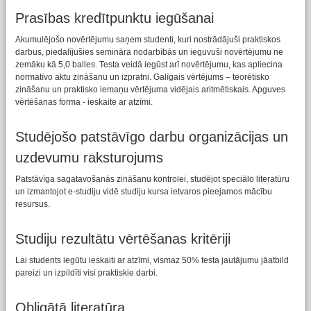
Prasības kredītpunktu iegūšanai
Akumulējošo novērtējumu saņem studenti, kuri nostrādājuši praktiskos
darbus, piedalījušies semināra nodarbībās un ieguvuši novērtējumu ne
zemāku kā 5,0 balles. Testa veidā iegūst arī novērtējumu, kas apliecina
normatīvo aktu zināšanu un izpratni. Galīgais vērtējums – teorētisko
zināšanu un praktisko iemaņu vērtējuma vidējais aritmētiskais. Apguves
vērtēšanas forma - ieskaite ar atzīmi.
Studējošo patstāvīgo darbu organizācijas un
uzdevumu raksturojums
Patstāvīga sagatavošanās zināšanu kontrolei, studējot speciālo literatūru
un izmantojot e-studiju vidē studiju kursa ietvaros pieejamos mācību
resursus.
Studiju rezultātu vērtēšanas kritēriji
Lai students iegūtu ieskaiti ar atzīmi, vismaz 50% testa jautājumu jāatbild
pareizi un izpildīti visi praktiskie darbi.
Obligātā literatūra