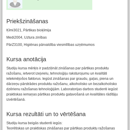
Priekšzināšanas
Ķīmi3021, Pārtikas bioķīmija
Medi2004, Uztura zinības
PārZ3100, Higiēnas pārvaldība viesmīlības uzņēmumos
Kursa anotācija
Studiju kursa mērķis ir padziļināt zināšanas par pārtikas produktu
ražošanu, ietverot izejvielu, tehnoloģiju raksturojumu un kvalitāti
ietekmējošos faktorus. Iegūst zināšanas par graudu, gaļas, piena un
dārzeņu pārstrādes produktu ražošanu, alkoholisko un bezalkoholisko
dzērienu ražošanas tehnoloģijām. Laboratorijas darbos studenti iegūst
praktiskas iemaņas pārtikas produktu gatavošanā un kvalitātes rādītāju
izvērtēšanā.
Kursa rezultāti un to vērtēšana
Studiju kursa beigās studenti iegūs:
Teorētiskas un praktiskas zināšanas par pārtikas produktu ražošanas