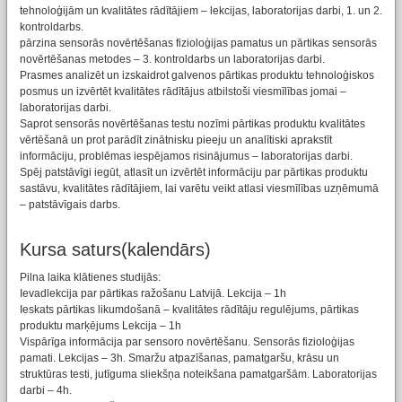
tehnoloģijām un kvalitātes rādītājiem – lekcijas, laboratorijas darbi, 1. un 2.
kontroldarbs.
pārzina sensorās novērtēšanas fizioloģijas pamatus un pārtikas sensorās
novērtēšanas metodes – 3. kontroldarbs un laboratorijas darbi.
Prasmes analizēt un izskaidrot galvenos pārtikas produktu tehnoloģiskos
posmus un izvērtēt kvalitātes rādītājus atbilstoši viesmīlības jomai –
laboratorijas darbi.
Saprot sensorās novērtēšanas testu nozīmi pārtikas produktu kvalitātes
vērtēšanā un prot parādīt zinātnisku pieeju un analītiski aprakstīt
informāciju, problēmas iespējamos risinājumus – laboratorijas darbi.
Spēj patstāvīgi iegūt, atlasīt un izvērtēt informāciju par pārtikas produktu
sastāvu, kvalitātes rādītājiem, lai varētu veikt atlasi viesmīlības uzņēmumā
– patstāvīgais darbs.
Kursa saturs(kalendārs)
Pilna laika klātienes studijās:
Ievadlekcija par pārtikas ražošanu Latvijā. Lekcija – 1h
Ieskats pārtikas likumdošanā – kvalitātes rādītāju regulējums, pārtikas
produktu marķējums Lekcija – 1h
Vispārīga informācija par sensoro novērtēšanu. Sensorās fizioloģijas
pamati. Lekcijas – 3h. Smaržu atpazīšanas, pamatgaršu, krāsu un
struktūras testi, jutīguma sliekšņa noteikšana pamatgaršām. Laboratorijas
darbi – 4h.