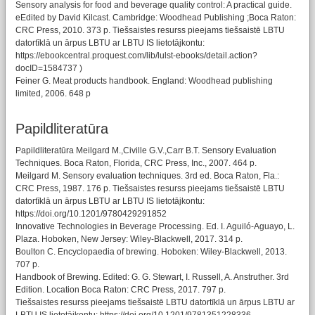
Sensory analysis for food and beverage quality control: A practical guide.
eEdited by David Kilcast. Cambridge: Woodhead Publishing ;Boca Raton:
CRC Press, 2010. 373 p. Tiešsaistes resurss pieejams tiešsaistē LBTU
datortīklā un ārpus LBTU ar LBTU IS lietotājkontu:
https://ebookcentral.proquest.com/lib/lulst-ebooks/detail.action?
docID=1584737 )
Feiner G. Meat products handbook. England: Woodhead publishing
limited, 2006. 648 p
Papildliteratūra
Papildliteratūra Meilgard M.,Civille G.V.,Carr B.T. Sensory Evaluation
Techniques. Boca Raton, Florida, CRC Press, Inc., 2007. 464 p.
Meilgard M. Sensory evaluation techniques. 3rd ed. Boca Raton, Fla.:
CRC Press, 1987. 176 p. Tiešsaistes resurss pieejams tiešsaistē LBTU
datortīklā un ārpus LBTU ar LBTU IS lietotājkontu:
https://doi.org/10.1201/9780429291852
Innovative Technologies in Beverage Processing. Ed. I. Aguiló-Aguayo, L.
Plaza. Hoboken, New Jersey: Wiley-Blackwell, 2017. 314 p.
Boulton C. Encyclopaedia of brewing. Hoboken: Wiley-Blackwell, 2013.
707 p.
Handbook of Brewing. Edited: G. G. Stewart, I. Russell, A. Anstruther. 3rd
Edition. Location Boca Raton: CRC Press, 2017. 797 p.
Tiešsaistes resurss pieejams tiešsaistē LBTU datortīklā un ārpus LBTU ar