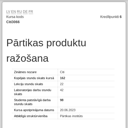
LV
EN
RU
DE
FR
Kursa kods
Kredītpunkti
6
Citi3066
Pārtikas produktu
ražošana
Zinātnes nozare
Citi
Kopējais stundu skaits kursā
162
Lekciju stundu skaits
22
Laboratorijas darbu stundu
42
skaits
Studenta patstāvīgā darba
98
stundu skaits
Kursa apstiprinājuma datums
20.06.2023
Atbildīgā struktūrvienība
Pārtikas institūts