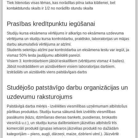
Tiek īstenotas visas tēmas, kas norādītas pilna laika klātienei, bet
kontaktstundu skaits ir 1/2 no norādīto stundu skaita
Prasības kredītpunktu iegūšanai
Studiju kursa eksāmena vērtējums ir atkarīgs no eksāmena uzdevuma
vērtējuma un studiju kursa kontroldarbu, praktisko, laboratorijas un mājas
darbu akumulatīvā vērtējuma ar atzīmi.
Students sekmīgu atzīmi par kontroldarba un eksāmena testu var iegūt, ja
vismaz 50% testa jautājumu atbildēti pareizi.
Visiem 3. kontroldarbiem jābūt ieskaitītiem (vērtējums vismaz 4 balles).
Jābūt nostrādātiem un aizstāvētiem visiem laboratorijas darbiem.
Izstrādāts un aizstāvēts viens patstāvīgais darbs
Studējošo patstāvīgo darbu organizācijas un
uzdevumu raksturojums
Patstāvīgā darba mērķis - izvēlēties viesmīlības uzņēmumam atbilstošus
pārtikas produktus. Studiju kursa sākumā tiek izvēlēts viesmīlības
pasākums (kāzu, dzimšanas dienas bankets, pusdienas, brokastis
viesnīcā u.c.), un studiju kursa dalībniekiem jāizvēlas atbilstoši trīs
komerciāli produkti (grupas ietvaros jāizvēlas produkti no dažādām
kategorijām – piens, augļi, dārzeņi, maize, dzērieni utml.). Jāizvērtē