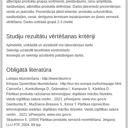
attiecīgās produktu grupas sortiments, piedāvājums, cenu amplitūda,
sastāvdaļas, atbilstība produkta definīcijai. Darbs jāiesniedz prezentācijas
veidā un jāaizstāv. Prezentācijā jābūt ietvertai: produktu uzturvērtībai,
sastāvdaļām, cenai, derīguma termiņam iepakojumam un jāveic sensorā
vērtēšana. Darbu izstrādā grupā 2-3 cilvēki
Studiju rezultātu vērtēšanas kritēriji
Apmeklēti, izstrādāti un aizstāvēti visi laboratorijas darbi.
Sekmīgi uzrakstīti teorētiskie kontroldarbi.
Iesniegts un sekmīgi aizstāvēts patstāvīgais darbs.
Obligātā literatūra
Latvijas likumdošana - http://www.likumi.lv
Eiropas Savienības likumdošana - http://eur-lex.europa.eu/homepage.html
Ciproviča I., Kunkulberga D., Grāmatiņa I., Kampuse S., Kārkliņa D.
Pārtikas produktu ražošanas tehnoloģijas: digitālais mācību līdzeklis.
Valsts izglītības satura centrs. , 2021. pPieejams: www.visc.gov.lv.
Galoburda R., Muižniece-Brasava S., Ķince T. Pārtikas rūpniecības
tehnoloģiskās iekārtas: digitālais mācību līdzeklis. Valsts izglītības satura
centrs. , 2021. pPieejams: www.visc.gov.lv.
Strautniece E. (2004) Pārtikas produktu sensorā novērtēšana. Jelgava,
LLU PTF, 2004. 89 lpp.