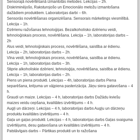
Sensorajā novērtēšanā izmantotās metodes. Lekcijas – 2h.
Diskriminējošo, Raksturojošo un Emocionālo metožu izmantošana
dažādiem produktiem. Laboratorijas darbi – 6h.
Sensorās novērtēšanas organizēšana. Sensorais mārketings viesmīlībā.
Lekcija – 1h.
Dzērienu ražošanas tehnoloģijas. Bezalkoholisko dzērienu veidi,
tehnoloģiskais process, novērtēšana. Lekcija – 1h, laboratorijas darbs –
2h
Alus veidi, tehnoloģiskais process, novērtēšana, saistība ar ēdienu.
Lekcija – 2h, laboratorijas darbs – 2h.
Vīna veidi, tehnoloģiskais process, novērtēšana, saistība ar ēdienu.
Lekcija – 1h, laboratorijas darbs – 3h.
Stiprie alkoholiskie dzērieni, tehnoloģija, novērtēšana, saistība ar ēdienu.
Lekcija – 1h, laboratorijas darbs – 2h.
Piens un piena produkti. Lekcijas – 4h, laboratorijas darbs Piena
separēšana, krējuma un vājpiena pasterizācija. Jāņu siera gatavošana – 4
h.
Graudi un maize. Lekcijas – 4 h, laboratorijas darbs Dažādu kviešu
maizes veidu cepšana, kvalitātes izvērtējums – 4 h.
Augļi un dārzeņi. Lekcijas – 4 h, laboratorijas darbs Augļu un dārzeņu
produktu kvalitātes izvērtējums – 4 h.
Gaļa un gaļas produkti. Lekcijas – 4 h, laboratorijas darbs Gaļas svaiguma
izvērtējums, desu gatavošana un kvalitātes izvērtējums – 4 h.
Patstāvīgais darbs – Pārtikas produkti un to ražošana