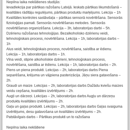
Nepilna laika neklātienes studijās:
Ievadlekcija par pārtikas ražošanu Latvijā. Ieskats pārtikas likumdošanā –
kvalitātes rādītāju regulējums, pārtikas produktu marķējums. Lekcija – 1h
Kvalitātes kontroles sastāvdaļa – pārtikas sensorā novērtēšana. Sensorās
fizioloģijas pamati. Sensorās novērtēšanas metodes. Sensorās
novērtēšanas organizēšana. Lekcija – 3h, laboratorijas darbi – 5h.
Dzērienu ražošanas tehnoloģijas. Bezalkoholisko dzērienu veidi,
tehnoloģiskais process, novērtēšana. Lekcija – 1h, laboratorijas darbs –
1h
Alus veidi, tehnoloģiskais process, novērtēšana, saistība ar ēdienu.
Lekcija – 1h, laboratorijas darbs – 1h.
Vīna veidi, stiprie alkoholiskie dzērieni, tehnoloģiskais process,
novērtēšana, saistība ar ēdienu. Lekcija – 1h, laboratorijas darbs – 2h.
Piens un piena produkti. Lekcijas – 2h, laboratorijas darbs Piena
separēšana, krējuma un vājpiena pasterizācija. Jāņu siera gatavošana –
2h.
Graudi un maize. Lekcijas – 2h, laboratorijas darbs Dažādu kviešu maizes
veidu cepšana, kvalitātes izvērtējums – 2h.
Augļi un dārzeņi. Lekcijas – 2h, laboratorijas darbs Augļu un dārzeņu
produktu kvalitātes izvērtējums – 2h.
Gaļa un gaļas produkti. Lekcijas – 2h, laboratorijas darbs Gaļas svaiguma
izvērtējums, desu gatavošana un kvalitātes izvērtējums – 2h.
Patstāvīgais darbs – Pārtikas produkti un to ražošana
Nepilna laika neklātiene