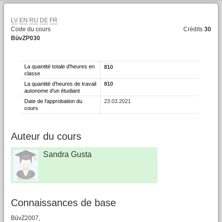
LV
EN
RU
DE
FR
Code du cours
Crédits
30
BūvZP030
La quantité totale d'heures en
810
classe
La quantitē d'heures de travail
810
autonome d'un ētudiant
Date de l'approbation du
23.03.2021
cours
Auteur du cours
Sandra Gusta
Connaissances de base
BūvZ2007,