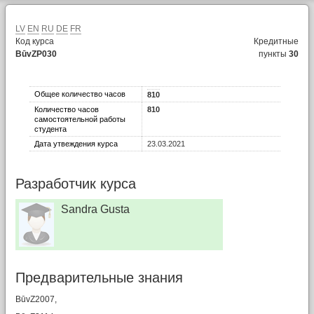
LV
EN
RU
DE
FR
Код курса
Кредитные
BūvZP030
пункты
30
Общее количество часов
810
Количество часов
810
самостоятельной работы
студента
Дата утвеждения курса
23.03.2021
Разработчик курса
Sandra Gusta
Предварительные знания
BūvZ2007,