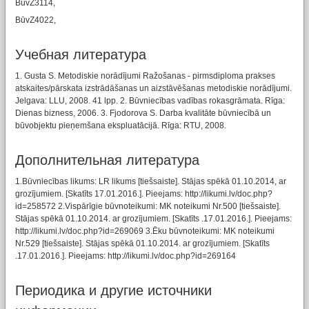
BūvZ3114,
BūvZ4022,
Учебная литературa
1. Gusta S. Metodiskie norādījumi Ražošanas - pirmsdiploma prakses
atskaites/pārskata izstrādāšanas un aizstāvēšanas metodiskie norādījumi.
Jelgava: LLU, 2008. 41 lpp. 2. Būvniecības vadības rokasgrāmata. Rīga:
Dienas bizness, 2006. 3. Fjodorova S. Darba kvalitāte būvniecībā un
būvobjektu pieņemšana ekspluatācijā. Rīga: RTU, 2008.
Дополнительная литература
1.Būvniecības likums: LR likums [tiešsaiste]. Stājas spēkā 01.10.2014, ar
grozījumiem. [Skatīts 17.01.2016.]. Pieejams: http://likumi.lv/doc.php?
id=258572 2.Vispārīgie būvnoteikumi: MK noteikumi Nr.500 [tiešsaiste].
Stājas spēkā 01.10.2014. ar grozījumiem. [Skatīts .17.01.2016.]. Pieejams:
http://likumi.lv/doc.php?id=269069 3.Ēku būvnoteikumi: MK noteikumi
Nr.529 [tiešsaiste]. Stājas spēkā 01.10.2014. ar grozījumiem. [Skatīts
.17.01.2016.]. Pieejams: http://likumi.lv/doc.php?id=269164
Периодика и другие источники