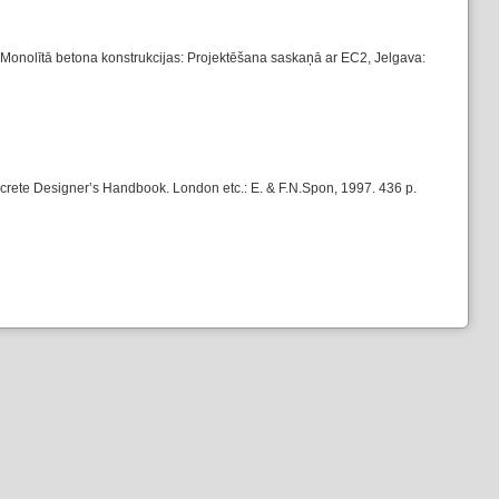
. Monolītā betona konstrukcijas: Projektēšana saskaņā ar EC2, Jelgava:
te Designer’s Handbook. London etc.: E. & F.N.Spon, 1997. 436 p.