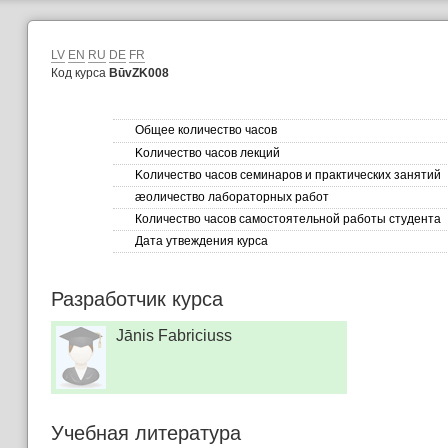
LV
EN
RU
DE
FR
Код курса
BūvZK008
Общее количество часов
Kоличество часов лекций
Kоличество часов семинаров и практических занятий
æоличество лабораторных работ
Количество часов самостоятельной работы студента
Дата утвеждения курса
Разработчик курса
Jānis Fabriciuss
Учебная литературa