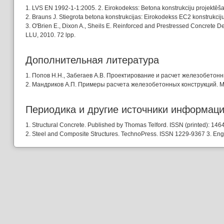
1. LVS EN 1992-1-1:2005. 2. Eirokodekss: Betona konstrukciju projektēšan
2. Brauns J. Stiegrota betona konstrukcijas: Eirokodekss EC2 konstrukcij
3. O'Brien E., Dixon A., Sheils E. Reinforced and Prestressed Concrete 
LLU, 2010. 72 lpp.
Дополнительная литература
1. Попов Н.Н., Забегаев А.В. Проектирование и расчет желeзобетонн
2. Мандриков А.П. Примеры расчета железобетонных конструкций. Москв
Периодика и другие источники информац
1. Structural Concrete. Published by Thomas Telford. ISSN (printed): 146
2. Steel and Composite Structures. TechnoPress. ISSN 1229-9367 3. Engi