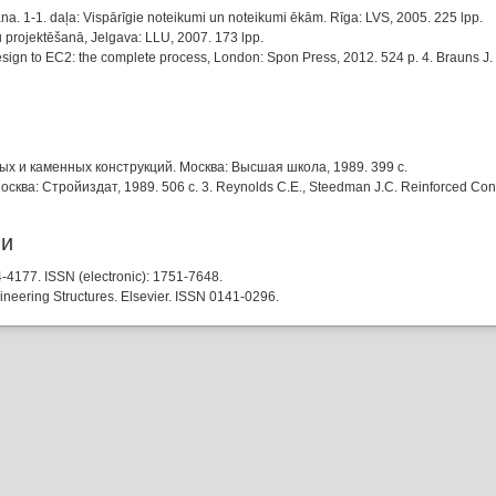
a. 1-1. daļa: Vispārīgie noteikumi un noteikumi ēkām. Rīga: LVS, 2005. 225 lpp.
u projektēšanā, Jelgava: LLU, 2007. 173 lpp.
Design to EC2: the complete process, London: Spon Press, 2012. 524 p. 4. Brauns J
ых и каменных конструкций. Москва: Высшая школа, 1989. 399 c.
а: Стройиздат, 1989. 506 c. 3. Reynolds C.E., Steedman J.C. Reinforced Concre
ии
4-4177. ISSN (electronic): 1751-7648.
neering Structures. Elsevier. ISSN 0141-0296.