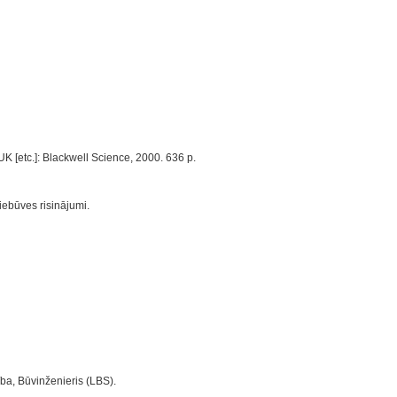
 UK [etc.]: Blackwell Science, 2000. 636 p.
iebūves risinājumi.
ība, Būvinženieris (LBS).