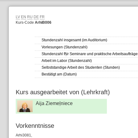
LV
EN
RU
DE
FR
Kurs-Code
ArhiB006
Stundenzahl insgesamt (im Auditorium)
Vorlesungen (Stundenzahl)
Stundenzahl fŅr Seminare und praktische Arbeitsaufträge
Arbeit im Labor (Stundenzahl)
Selbststandige Arbeit des Studenten (Stunden)
Bestätigt am (Datum)
Kurs ausgearbeitet von (Lehrkraft)
Aija Ziemeļniece
Vorkenntnisse
Arhi3081,