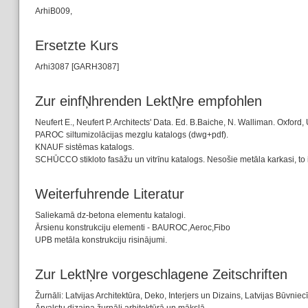
ArhiB009,
Ersetzte Kurs
Arhi3087 [GARH3087]
Zur einfŅhrenden LektŅre empfohlen
Neufert E., Neufert P. Architects' Data. Ed. B.Baiche, N. Walliman. Oxford,
PAROC siltumizolācijas mezglu katalogs (dwg+pdf).
KNAUF sistēmas katalogs.
SCHŪCCO stikloto fasāžu un vitrīnu katalogs. Nesošie metāla karkasi, to 
Weiterfuhrende Literatur
Saliekamā dz-betona elementu katalogi.
Ārsienu konstrukciju elementi - BAUROC,Aeroc,Fibo
UPB metāla konstrukciju risinājumi.
Zur LektŅre vorgeschlagene Zeitschriften
Žurnāli: Latvijas Architektūra, Deko, Interjers un Dizains, Latvijas Būvniec
Ārvalstu dizaina žurnāli arhitektūrā un mākslā.