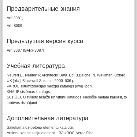
Предварительные знания
Arhi3081,
ArhiB009,
Предыдущая версия курса
Arhi3087 [GARH3087]
Учебная литературa
Neufert E., Neufert P. Architects' Data. Ed. B.Baiche, N. Walliman. Oxford,
UK [etc.]: Blackwell Science, 2000. 636 p.
PAROC siltumizolācijas mezglu katalogs (dwg+pdf).
KNAUF sistēmas katalogs.
SCHŪCCO stikloto fasāžu un vitrīnu katalogs. Nesošie metāla karkasi, to
iebūves risinājumi.
Дополнительная литература
Saliekamā dz-betona elementu katalogi.
Ārsienu konstrukciju elementi - BAUROC,Aeroc,Fibo