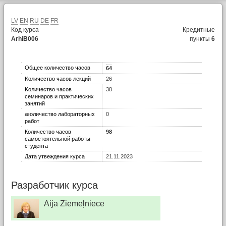
LV
EN
RU
DE
FR
Код курса
Кредитные
ArhiB006
пункты
6
Общее количество часов
64
Kоличество часов лекций
26
Kоличество часов
38
семинаров и практических
занятий
æоличество лабораторных
0
работ
Количество часов
98
самостоятельной работы
студента
Дата утвеждения курса
21.11.2023
Разработчик курса
Aija Ziemeļniece