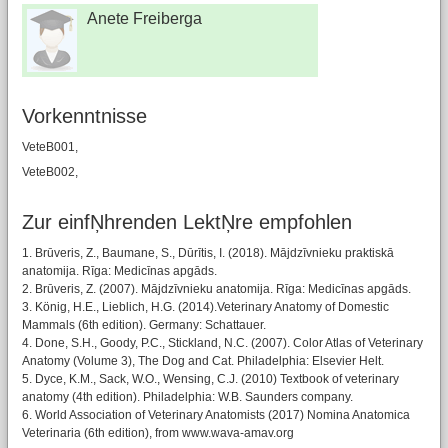
Anete Freiberga
Vorkenntnisse
VeteB001,
VeteB002,
Zur einfŅhrenden LektŅre empfohlen
1. Brūveris, Z., Baumane, S., Dūrītis, I. (2018). Mājdzīvnieku praktiskā
anatomija. Rīga: Medicīnas apgāds.
2. Brūveris, Z. (2007). Mājdzīvnieku anatomija. Rīga: Medicīnas apgāds.
3. König, H.E., Lieblich, H.G. (2014).Veterinary Anatomy of Domestic
Mammals (6th edition). Germany: Schattauer.
4. Done, S.H., Goody, P.C., Stickland, N.C. (2007). Color Atlas of Veterinary
Anatomy (Volume 3), The Dog and Cat. Philadelphia: Elsevier Helt.
5. Dyce, K.M., Sack, W.O., Wensing, C.J. (2010) Textbook of veterinary
anatomy (4th edition). Philadelphia: W.B. Saunders company.
6. World Association of Veterinary Anatomists (2017) Nomina Anatomica
Veterinaria (6th edition), from www.wava-amav.org