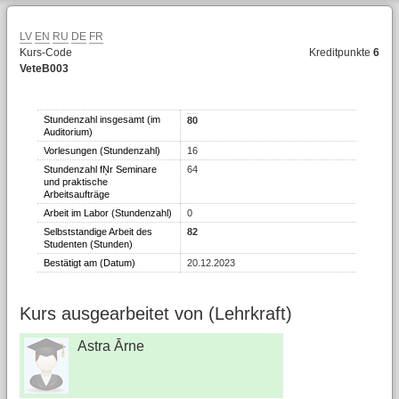
LV
EN
RU
DE
FR
Kurs-Code
Kreditpunkte
6
VeteB003
Stundenzahl insgesamt (im
80
Auditorium)
Vorlesungen (Stundenzahl)
16
Stundenzahl fŅr Seminare
64
und praktische
Arbeitsaufträge
Arbeit im Labor (Stundenzahl)
0
Selbststandige Arbeit des
82
Studenten (Stunden)
Bestätigt am (Datum)
20.12.2023
Kurs ausgearbeitet von (Lehrkraft)
Astra Ārne