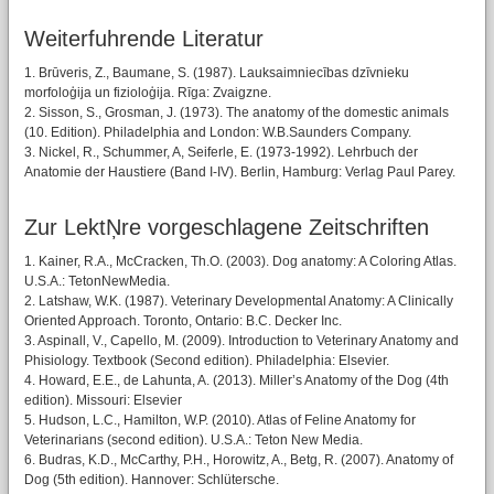
Weiterfuhrende Literatur
1. Brūveris, Z., Baumane, S. (1987). Lauksaimniecības dzīvnieku
morfoloģija un fizioloģija. Rīga: Zvaigzne.
2. Sisson, S., Grosman, J. (1973). The anatomy of the domestic animals
(10. Edition). Philadelphia and London: W.B.Saunders Company.
3. Nickel, R., Schummer, A, Seiferle, E. (1973-1992). Lehrbuch der
Anatomie der Haustiere (Band I-IV). Berlin, Hamburg: Verlag Paul Parey.
Zur LektŅre vorgeschlagene Zeitschriften
1. Kainer, R.A., McCracken, Th.O. (2003). Dog anatomy: A Coloring Atlas.
U.S.A.: TetonNewMedia.
2. Latshaw, W.K. (1987). Veterinary Developmental Anatomy: A Clinically
Oriented Approach. Toronto, Ontario: B.C. Decker Inc.
3. Aspinall, V., Capello, M. (2009). Introduction to Veterinary Anatomy and
Phisiology. Textbook (Second edition). Philadelphia: Elsevier.
4. Howard, E.E., de Lahunta, A. (2013). Miller’s Anatomy of the Dog (4th
edition). Missouri: Elsevier
5. Hudson, L.C., Hamilton, W.P. (2010). Atlas of Feline Anatomy for
Veterinarians (second edition). U.S.A.: Teton New Media.
6. Budras, K.D., McCarthy, P.H., Horowitz, A., Betg, R. (2007). Anatomy of
Dog (5th edition). Hannover: Schlütersche.