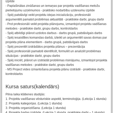
izpilde
- Paplašinātas zināšanas un iemaņas par projektu vadīšanas metožu
pielietojumu uzņēmumos - praktisko nodarbību uzdevumu izpilde
- Spēj patstāvīgi veikt projektu idejas inicializāciju, profesionāli
argumentēti pamatot problēmas aktualitāti - praktiskie darbi, grupu darbi
- Prot profesionāli veikt projekta plānojumu, izmantojot projektu vadīšanas
metodes - praktiskie darbi, grupu darbs, kontroldarbs
- Spēj atbildīgi plānot uzdotos darbus - darbs grupā, patstāvīgais darbs
- Spēj iesaistīties komandas darbā, izteikt un argumentēt savas domas par
projekta plāna elementiem - darbs grupā, patstāvīgais darbs
- Spēj prezentēt izstrādātos projekta plānus – prezentācija
- Spēj profesionāli pamatoti identificēt, formulēt un analizēt problēmas
situācijas - praktiskie darbi, grupu darbs
- Spēj iniciēt, plānot un izstrādāt problēmas risinājumu, izmantojot projekta
vadīšanas metodes - praktiskie darbi, grupu darbs
- MS Project vides izmantošana projekta plānu izstrādē - praktiskie darbi,
kontroldarbs
Kursa saturs(kalendārs)
Pilna laika klātienes studijās:
1. Projektu vadīšanas vēsturiskie aspekti, terminoloģija. (Lekcija 1 stunda)
2. Projektu kategorijas. (Lekcija 1 stunda)
3. Projektu organizēšana. (Lekcija 1 stunda)
4. Projekta hartas izstrāde. (Lekcija 1 stunda, praktiskie darbi – 1 stunda)