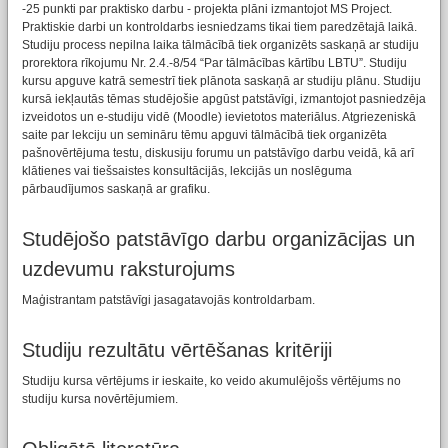
-25 punkti par praktisko darbu - projekta plāni izmantojot MS Project.
Praktiskie darbi un kontroldarbs iesniedzams tikai tiem paredzētajā laikā.
Studiju process nepilna laika tālmācībā tiek organizēts saskaņā ar studiju
prorektora rīkojumu Nr. 2.4.-8/54 “Par tālmācības kārtību LBTU”. Studiju
kursu apguve katrā semestrī tiek plānota saskaņā ar studiju plānu. Studiju
kursā iekļautās tēmas studējošie apgūst patstāvīgi, izmantojot pasniedzēja
izveidotos un e-studiju vidē (Moodle) ievietotos materiālus. Atgriezeniskā
saite par lekciju un semināru tēmu apguvi tālmācībā tiek organizēta
pašnovērtējuma testu, diskusiju forumu un patstāvīgo darbu veidā, kā arī
klātienes vai tiešsaistes konsultācijās, lekcijās un noslēguma
pārbaudījumos saskaņā ar grafiku.
Studējošo patstāvīgo darbu organizācijas un
uzdevumu raksturojums
Maģistrantam patstāvīgi jasagatavojās kontroldarbam.
Studiju rezultātu vērtēšanas kritēriji
Studiju kursa vērtējums ir ieskaite, ko veido akumulējošs vērtējums no
studiju kursa novērtējumiem.