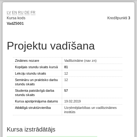
LV
EN
RU
DE
FR
Kursa kods
Kredītpunkti
3
VadZ5001
Projektu vadīšana
Zinātnes nozare
Vadībzinātne (nav zn)
Kopējais stundu skaits kursā
81
Lekciju stundu skaits
12
Semināru un praktisko darbu
12
stundu skaits
Studenta patstāvīgā darba
57
stundu skaits
Kursa apstiprinājuma datums
19.02.2019
Atbildīgā struktūrvienība
Uzņēmējdarbības un vadībzinātnes
institūts
Kursa izstrādātājs