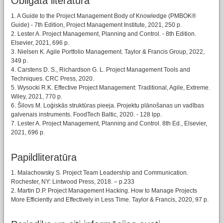
Obligātā literatūra
1. A Guide to the Project Management Body of Knowledge (PMBOK®
Guide) - 7th Edition, Project Management Institute, 2021, 250 p.
2. Lester A. Project Management, Planning and Control. - 8th Edition.
Elsevier, 2021, 696 p.
3. Nielsen K. Agile Portfolio Management. Taylor & Francis Group, 2022,
349 p.
4. Carstens D. S., Richardson G. L. Project Management Tools and
Techniques. CRC Press, 2020.
5. Wysocki R.K. Effective Project Management: Traditional, Agile, Extreme.
Wiley, 2021, 770 p.
6. Šilovs M. Loģiskās struktūras pieeja. Projektu plānošanas un vadības
galvenais instruments. FoodTech Baltic, 2020. - 128 lpp.
7. Lester A. Project Management, Planning and Control. 8th Ed., Elsevier,
2021, 696 p.
Papildliteratūra
1. Malachowsky S. Project Team Leadership and Communication.
Rochester, NY: Lintwood Press, 2018. – p.233
2. Martin D.P. Project Management Hacking. How to Manage Projects
More Efficiently and Effectively in Less Time. Taylor & Francis, 2020, 97 p.