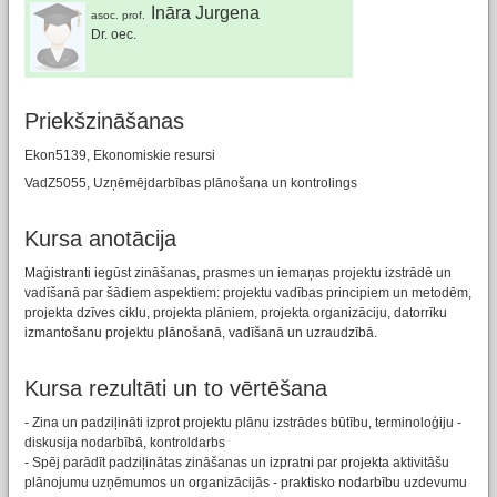
Ināra Jurgena
asoc. prof.
Dr. oec.
Priekšzināšanas
Ekon5139, Ekonomiskie resursi
VadZ5055, Uzņēmējdarbības plānošana un kontrolings
Kursa anotācija
Maģistranti iegūst zināšanas, prasmes un iemaņas projektu izstrādē un
vadīšanā par šādiem aspektiem: projektu vadības principiem un metodēm,
projekta dzīves ciklu, projekta plāniem, projekta organizāciju, datorrīku
izmantošanu projektu plānošanā, vadīšanā un uzraudzībā.
Kursa rezultāti un to vērtēšana
- Zina un padziļināti izprot projektu plānu izstrādes būtību, terminoloģiju -
diskusija nodarbībā, kontroldarbs
- Spēj parādīt padziļinātas zināšanas un izpratni par projekta aktivitāšu
plānojumu uzņēmumos un organizācijās - praktisko nodarbību uzdevumu