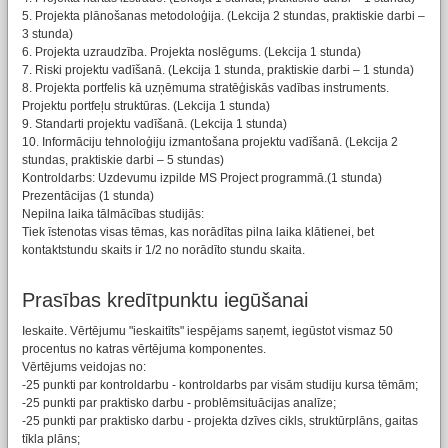
5. Projekta plānošanas metodoloģija. (Lekcija 2 stundas, praktiskie darbi –
3 stunda)
6. Projekta uzraudzība. Projekta noslēgums. (Lekcija 1 stunda)
7. Riski projektu vadīšanā. (Lekcija 1 stunda, praktiskie darbi – 1 stunda)
8. Projekta portfelis kā uzņēmuma stratēģiskās vadības instruments.
Projektu portfeļu struktūras. (Lekcija 1 stunda)
9. Standarti projektu vadīšanā. (Lekcija 1 stunda)
10. Informāciju tehnoloģiju izmantošana projektu vadīšanā. (Lekcija 2
stundas, praktiskie darbi – 5 stundas)
Kontroldarbs: Uzdevumu izpilde MS Project programmā.(1 stunda)
Prezentācijas (1 stunda)
Nepilna laika tālmācības studijās:
Tiek īstenotas visas tēmas, kas norādītas pilna laika klātienei, bet
kontaktstundu skaits ir 1/2 no norādīto stundu skaita.
Prasības kredītpunktu iegūšanai
Ieskaite. Vērtējumu "ieskaitīts" iespējams saņemt, iegūstot vismaz 50
procentus no katras vērtējuma komponentes.
Vērtējums veidojas no:
-25 punkti par kontroldarbu - kontroldarbs par visām studiju kursa tēmām;
-25 punkti par praktisko darbu - problēmsituācijas analīze;
-25 punkti par praktisko darbu - projekta dzīves cikls, struktūrplāns, gaitas
tīkla plāns;