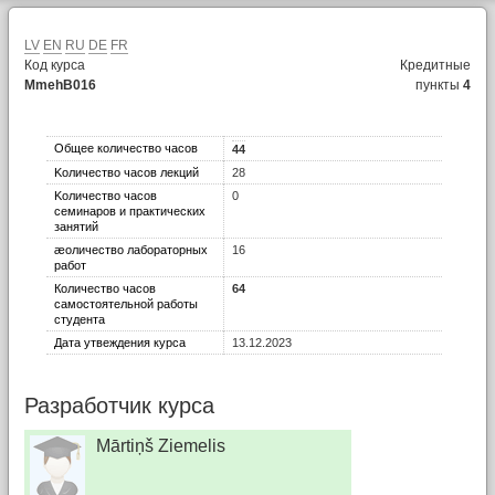
LV
EN
RU
DE
FR
Код курса
Кредитные
MmehB016
пункты
4
Общее количество часов
44
Kоличество часов лекций
28
Kоличество часов
0
семинаров и практических
занятий
æоличество лабораторных
16
работ
Количество часов
64
самостоятельной работы
студента
Дата утвеждения курса
13.12.2023
Разработчик курса
Mārtiņš Ziemelis