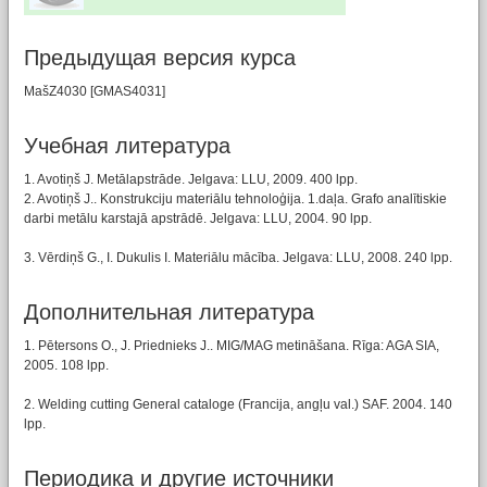
Предыдущая версия курса
MašZ4030 [GMAS4031]
Учебная литературa
1. Avotiņš J. Metālapstrāde. Jelgava: LLU, 2009. 400 lpp.
2. Avotiņš J.. Konstrukciju materiālu tehnoloģija. 1.daļa. Grafo analītiskie
darbi metālu karstajā apstrādē. Jelgava: LLU, 2004. 90 lpp.
3. Vērdiņš G., I. Dukulis I. Materiālu mācība. Jelgava: LLU, 2008. 240 lpp.
Дополнительная литература
1. Pētersons O., J. Priednieks J.. MIG/MAG metināšana. Rīga: AGA SIA,
2005. 108 lpp.
2. Welding cutting General cataloge (Francija, angļu val.) SAF. 2004. 140
lpp.
Периодика и другие источники