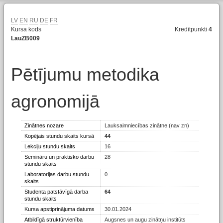
LV
EN
RU
DE
FR
Kursa kods
Kredītpunkti
4
LauZB009
Pētījumu metodika
agronomijā
Zinātnes nozare
Lauksaimniecības zinātne (nav zn)
Kopējais stundu skaits kursā
44
Lekciju stundu skaits
16
Semināru un praktisko darbu
28
stundu skaits
Laboratorijas darbu stundu
0
skaits
Studenta patstāvīgā darba
64
stundu skaits
Kursa apstiprinājuma datums
30.01.2024
Atbildīgā struktūrvienība
Augsnes un augu zinātņu institūts