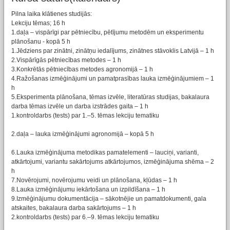
Pilna laika klātienes studijās:
Lekciju tēmas; 16 h
1.daļa – vispārīgi par pētniecību, pētījumu metodēm un eksperimentu
plānošanu - kopā 5 h
1.Jēdziens par zinātni, zinātņu iedalījums, zinātnes stāvoklis Latvijā – 1 h
2.Vispārīgās pētniecības metodes – 1 h
3.Konkrētās pētniecības metodes agronomijā – 1 h
4.Ražošanas izmēģinājumi un pamatprasības lauka izmēģinājumiem – 1
h
5.Eksperimenta plānošana, tēmas izvēle, literatūras studijas, bakalaura
darba tēmas izvēle un darba izstrādes gaita – 1 h
1.kontroldarbs (tests) par 1.–5. tēmas lekciju tematiku
2.daļa – lauka izmēģinājumi agronomijā – kopā 5 h
6.Lauka izmēģinājuma metodikas pamatelementi – lauciņi, varianti,
atkārtojumi, variantu sakārtojums atkārtojumos, izmēģinājuma shēma – 2
h
7.Novērojumi, novērojumu veidi un plānošana, kļūdas – 1 h
8.Lauka izmēģinājumu iekārtošana un izpildīšana – 1 h
9.Izmēģinājumu dokumentācija – sākotnējie un pamatdokumenti, gala
atskaites, bakalaura darba sakārtojums – 1 h
2.kontroldarbs (tests) par 6.–9. tēmas lekciju tematiku