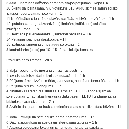
3.daļa – īpatnības dažādos agronomiskajos pētījumos – kopā 6 h
10.Šķirņu salīdzināšana, MK Noteikumi 518. Augu šķirnes saimniecisko
īpašību novērtēšanas noteikumi – 1 h
11.Izmēģinājumu īpatnības pļavās, ganībās, kultivētajos zālājos – 1 h
12.Īpatnības ar augu aizsardzību (slimībām, kaitēkļiem) saistītos
izmēģinājumos – 1 h
13.Jēdziens par ekonometriju, sakarību pētīšana – 1 h
14.Pētījumu īpatnības dārzkopībā – 1 h
15.Īpatnības izmēģinājumos augu selekcijā – 1 h
3.kontroldarbs (tests) par 10.–15. tēmas lekciju tematiku.
Praktisko darbu tēmas – 28 h
1. daļa - pētījuma definēšana un izziņas avoti – 6 h
1.Ievads, praktisko darbu izpildes nosacījumi – 1 h
2.Pētījuma tēmas izvēle, mērķa, uzdevumu, hipotēzes formulēšana – 1 h
3.Pētījuma resursu plānojums – 1 h
4.Zinātniskās literatūras studijas. Darbs ar LBTU FB abonētajām vai
izveidotajām zinātniskās literatūras datu bāzēm, LBTU Fundamentālās
bibliotēkas apmeklējums – 2 h
5.Atvērtie dati, darbs ar lauksaimniecības datu statistikas datu bāzēm – 1 h
2. daļa – studiju un pētnieciskā darba noformējums – 8 h
6.Datu atspoguļošana attēlos un izkārtošana tabulās – 1 h
7.Atsauču veidošana tekstā un izmantotās literatūras saraksta