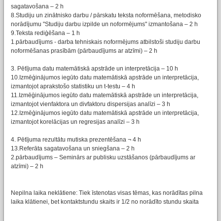
sagatavošana – 2 h
8.Studiju un zinātnisko darbu / pārskatu teksta noformēšana, metodisko
norādījumu "Studiju darbu izpilde un noformējums" izmantošana – 2 h
9.Teksta rediģēšana – 1 h
1.pārbaudījums - darba tehniskais noformējums atbilstoši studiju darbu
noformēšanas prasībām (pārbaudījums ar atzīmi) – 2 h
3. Pētījuma datu matemātiskā apstrāde un interpretācija – 10 h
10.Izmēģinājumos iegūto datu matemātiskā apstrāde un interpretācija,
izmantojot aprakstošo statistiku un t-testu – 4 h
11.Izmēģinājumos iegūto datu matemātiskā apstrāde un interpretācija,
izmantojot vienfaktora un divfaktoru dispersijas analīzi – 3 h
12.Izmēģinājumos iegūto datu matemātiskā apstrāde un interpretācija,
izmantojot korelācijas un regresijas analīzi – 3 h
4. Pētījuma rezultātu mutiska prezentēšana ¬ 4 h
13.Referāta sagatavošana un sniegšana – 2 h
2.pārbaudījums – Seminārs ar publisku uzstāšanos (pārbaudījums ar
atzīmi) – 2 h
Nepilna laika neklātiene: Tiek īstenotas visas tēmas, kas norādītas pilna
laika klātienei, bet kontaktstundu skaits ir 1/2 no norādīto stundu skaita