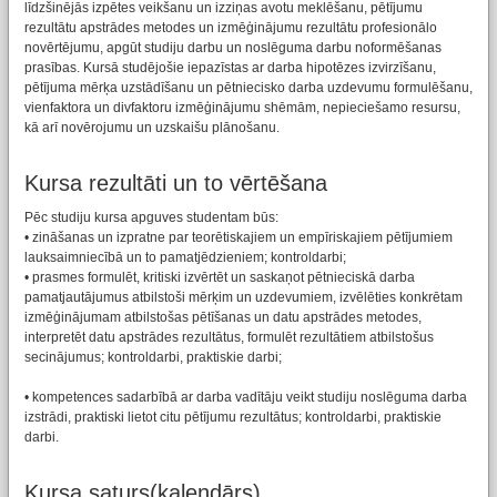
līdzšinējās izpētes veikšanu un izziņas avotu meklēšanu, pētījumu
rezultātu apstrādes metodes un izmēģinājumu rezultātu profesionālo
novērtējumu, apgūt studiju darbu un noslēguma darbu noformēšanas
prasības. Kursā studējošie iepazīstas ar darba hipotēzes izvirzīšanu,
pētījuma mērķa uzstādīšanu un pētniecisko darba uzdevumu formulēšanu,
vienfaktora un divfaktoru izmēģinājumu shēmām, nepieciešamo resursu,
kā arī novērojumu un uzskaišu plānošanu.
Kursa rezultāti un to vērtēšana
Pēc studiju kursa apguves studentam būs:
• zināšanas un izpratne par teorētiskajiem un empīriskajiem pētījumiem
lauksaimniecībā un to pamatjēdzieniem; kontroldarbi;
• prasmes formulēt, kritiski izvērtēt un saskaņot pētnieciskā darba
pamatjautājumus atbilstoši mērķim un uzdevumiem, izvēlēties konkrētam
izmēģinājumam atbilstošas pētīšanas un datu apstrādes metodes,
interpretēt datu apstrādes rezultātus, formulēt rezultātiem atbilstošus
secinājumus; kontroldarbi, praktiskie darbi;
• kompetences sadarbībā ar darba vadītāju veikt studiju noslēguma darba
izstrādi, praktiski lietot citu pētījumu rezultātus; kontroldarbi, praktiskie
darbi.
Kursa saturs(kalendārs)