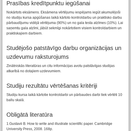
Prasības kredītpunktu iegūšanai
Nokārtots eksāmens. Eksāmena vērtējumu iespējams iegūt akumulējoši
no studiju kursa apgūšanas laikā kārtoto kontroldarbu un praktisko darbu
pārbaudījumu vidējā vērtējuma (90%) un no gala testa atzīmes (10%). Lai
saņemtu gala atzīmi, jābūt sekmīgi nokārtotiem visiem kontroldarbiem un
praktiskajiem darbiem.
Studējošo patstāvīgo darbu organizācijas un
uzdevumu raksturojums
Zinātniskās literatūras un citu informācijas avotu patstāvīgas studijas
atkarībā no dotajiem uzdevumiem.
Studiju rezultātu vērtēšanas kritēriji
Studiju kursa laikā kārtotie kontroldarbi un pārbaudes darbi tiek vērtēti 10
ballu skalā.
Obligātā literatūra
1.Gustavii B. How to write and illustrate scientific paper. Cambridge
University Press, 2008. 168p.