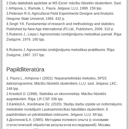
2.Datu statistiskā apstrāde ar MS Excel: mācību līdzeklis studentiem. Sast.
I. Arhipova, L. Ramute, L. Paura. Jelgava: LLU, 1999. 159 lpp.
3.Petersen R.G. Agricultural Field Experiments Designe and Analysis.
Oregone State Universit, 1994. 432 p.
4.Singh Y.K. Fundamental of research and methodology and statistics.
Published by New Age International (P) Ltd., Publishers, 2006. 310 p.
5.Rubenis J., Liepa I. Agronomisko izmēģinājumu metodikas pamati. Rīga:
Zvaigzne, 1976. 180 lpp.
6.Rubenis J. Agronomisko izmēģinājumu metodikas praktikums. Rīga:
Zvaigzne, 1987. 157 lpp.
Papildliteratūra
1. Paura L., Arhipova I. (2002). Neparametriskās metodes, SPSS
datorprogramma. Mācību līdzeklis studentiem, LLU: sast. Jelgava: LKC,
148 lpp.
2.Krastiņš O. (1998). Statistika un ekonometrija. Mācību līdzeklis
augstskolām. Rīga: LR CSP. 336 lpp.
3.Kārkliņš A., Kreišmane Dz. (2020). Studiju darbu izpilde un noformējums:
metodiskie norādījumi Lauksaimniecības fakultātes studentiem. 6.
papildinātais un pārstrādātais izdevums. Jelgava: LLU. 69 lpp.
4.Доспехов Б.А. (1985). Методика полевого опыта (с основами
статистической обработки результатов исследований). Москва: