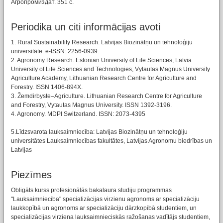
Агропромиздат. 351 с.
Periodika un citi informācijas avoti
1. Rural Sustainability Research. Latvijas Biozinātņu un tehnoloģiju
universitāte. e-ISSN: 2256-0939.
2. Agronomy Research. Estonian University of Life Sciences, Latvia
University of Life Sciences and Technologies, Vytautas Magnus University
Agriculture Academy, Lithuanian Research Centre for Agriculture and
Forestry. ISSN 1406-894X.
3. Žemdirbyste–Agriculture. Lithuanian Research Centre for Agriculture
and Forestry, Vytautas Magnus University. ISSN 1392-3196.
4. Agronomy. MDPI Switzerland. ISSN: 2073-4395
5.Līdzsvarota lauksaimniecība: Latvijas Biozinātņu un tehnoloģiju
universitātes Lauksaimniecības fakultātes, Latvijas Agronomu biedrības un
Latvijas
Piezīmes
Obligāts kurss profesionālās bakalaura studiju programmas
"Lauksaimniecība" specializācijas virzienu agronoms ar specializāciju
laukkopībā un agronoms ar specializāciju dārzkopībā studentiem, un
specializācijas virziena lauksaimnieciskās ražošanas vadītājs studentiem,