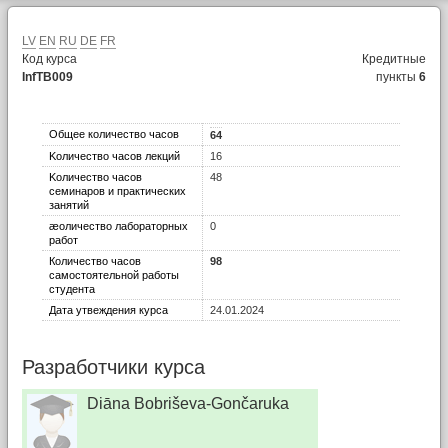
LV
EN
RU
DE
FR
Код курса
Кредитные
InfTB009
пункты
6
Общее количество часов
64
Kоличество часов лекций
16
Kоличество часов
48
семинаров и практических
занятий
æоличество лабораторных
0
работ
Количество часов
98
самостоятельной работы
студента
Дата утвеждения курса
24.01.2024
Разработчики курса
Diāna Bobriševa-Gončaruka